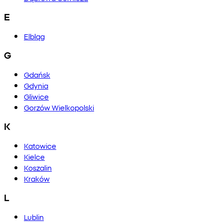
E
Elbląg
G
Gdańsk
Gdynia
Gliwice
Gorzów Wielkopolski
K
Katowice
Kielce
Koszalin
Kraków
L
Lublin