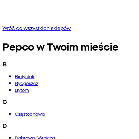
Brak wyników
Spróbuj wpisać inną frazę lub sprawdź pisownię
Wróć do wszystkich sklepów
Pepco w Twoim mieście
B
Białystok
Bydgoszcz
Bytom
C
Częstochowa
D
Dąbrowa Górnicza