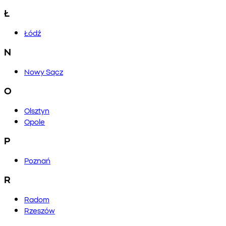
Ł
Łódź
N
Nowy Sącz
O
Olsztyn
Opole
P
Poznań
R
Radom
Rzeszów