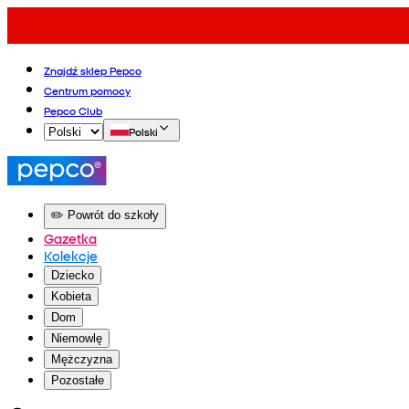
Znajdź sklep Pepco
Centrum pomocy
Pepco Club
Polski
✏️ Powrót do szkoły
Gazetka
Kolekcje
Dziecko
Kobieta
Dom
Niemowlę
Mężczyzna
Pozostałe