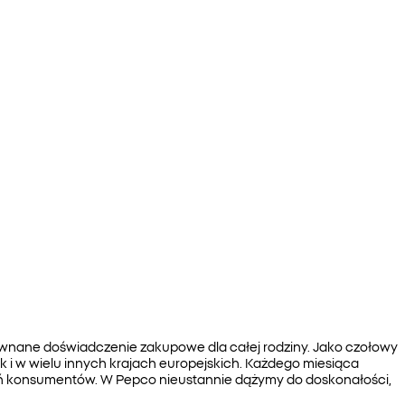
zrównane doświadczenie zakupowe dla całej rodziny. Jako czołowy
jak i w wielu innych krajach europejskich. Każdego miesiąca
ń konsumentów. W Pepco nieustannie dążymy do doskonałości,