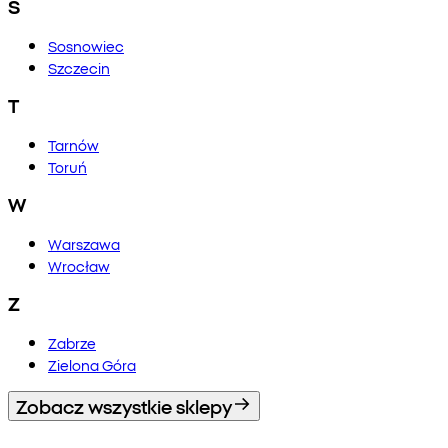
S
Sosnowiec
Szczecin
T
Tarnów
Toruń
W
Warszawa
Wrocław
Z
Zabrze
Zielona Góra
Zobacz wszystkie sklepy