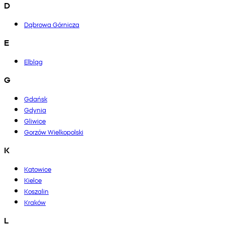
D
Dąbrowa Górnicza
E
Elbląg
G
Gdańsk
Gdynia
Gliwice
Gorzów Wielkopolski
K
Katowice
Kielce
Koszalin
Kraków
L