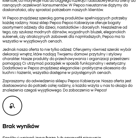
klientów, co motywuje nas do ciągłego rozwoju i dostosowywania oferty do
rosnących oczekiwań konsumentów. W Pepco nieustannie dążymy do
doskonałości, aby sprostać potrzebom naszych klientów.
W Pepco znajdziesz szeroką gamę produktów spełniających potrzeby
każdej rodziny. Nasz sklep Pepco Pepco Kobierzyce oferuje bogaty
asortyment odzieży dla dzieci, nastolatków i dorosłych. Niezależnie od
tego, czy szukasz modnych dżinsów, wygodnych bluzek, eleganckich
sukienek, czy atrakcyjnych zabawek dla najmłodszych, Pepco ma to
wszystko w wyjątkowych cenach.
Jednak nasza oferta to nie tylko odzież. Oferujemy również szeroki wybór
dekoracji wnętrz, które nadają Twojemu domowi przytulny i stylowy
charakter. Nasze produkty do przechowywania i organizacji przestrzeni
pomagają Ci utrzymać porządek w sposób funkcjonalny i estetyczny.
Dodatkowo w Pepco znajdziesz eleganckie i praktyczne akcesoria do
kuchni i łazienki, wszystko dostępne w przystępnych cenach.
Zapraszamy do odwiedzenia sklepu Pepco Kobierzyce. Nasza oferta jest
dostosowana do potrzeb całej rodziny, a każda wizyta u nas to okazja do
znalezienia czegoś wyjątkowego. Do zobaczenia w Pepco!
Brak wyników
Spróbuj wpisać inną frazę lub sprawdź pisownię