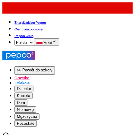
Znajdź sklep Pepco
Centrum pomocy
Pepco Club
Polski
✏️ Powrót do szkoły
Gazetka
Kolekcje
Dziecko
Kobieta
Dom
Niemowlę
Mężczyzna
Pozostałe