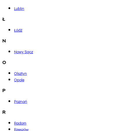
Lublin
Ł
Łódź
N
Nowy Sącz
O
Olsztyn
Opole
P
Poznań
R
Radom
Rzeszów