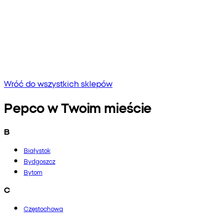
Brak wyników
Spróbuj wpisać inną frazę lub sprawdź pisownię
Wróć do wszystkich sklepów
Pepco w Twoim mieście
B
Białystok
Bydgoszcz
Bytom
C
Częstochowa