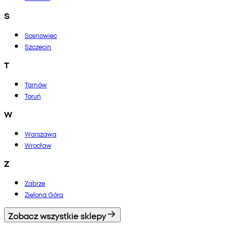
S
Sosnowiec
Szczecin
T
Tarnów
Toruń
W
Warszawa
Wrocław
Z
Zabrze
Zielona Góra
Zobacz wszystkie sklepy