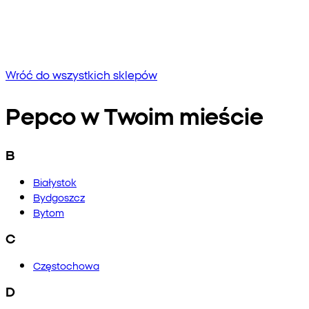
Brak wyników
Spróbuj wpisać inną frazę lub sprawdź pisownię
Wróć do wszystkich sklepów
Pepco w Twoim mieście
B
Białystok
Bydgoszcz
Bytom
C
Częstochowa
D