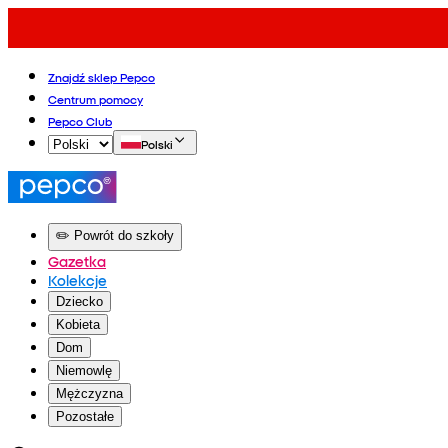
Znajdź sklep Pepco
Centrum pomocy
Pepco Club
Polski
✏️ Powrót do szkoły
Gazetka
Kolekcje
Dziecko
Kobieta
Dom
Niemowlę
Mężczyzna
Pozostałe