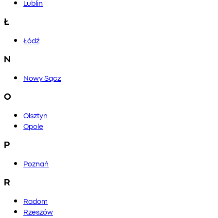
Lublin
Ł
Łódź
N
Nowy Sącz
O
Olsztyn
Opole
P
Poznań
R
Radom
Rzeszów