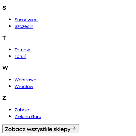
S
Sosnowiec
Szczecin
T
Tarnów
Toruń
W
Warszawa
Wrocław
Z
Zabrze
Zielona Góra
Zobacz wszystkie sklepy