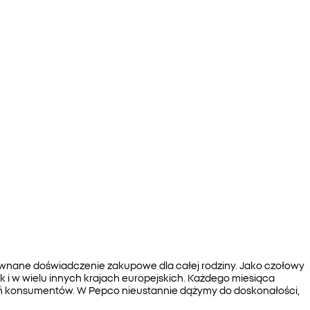
zrównane doświadczenie zakupowe dla całej rodziny. Jako czołowy
jak i w wielu innych krajach europejskich. Każdego miesiąca
ń konsumentów. W Pepco nieustannie dążymy do doskonałości,