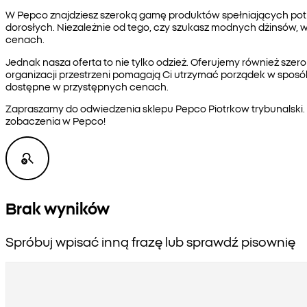
W Pepco znajdziesz szeroką gamę produktów spełniających potrze
dorosłych. Niezależnie od tego, czy szukasz modnych dżinsów,
cenach.
Jednak nasza oferta to nie tylko odzież. Oferujemy również sze
organizacji przestrzeni pomagają Ci utrzymać porządek w sposób
dostępne w przystępnych cenach.
Zapraszamy do odwiedzenia sklepu Pepco Piotrkow trybunalski. N
zobaczenia w Pepco!
Brak wyników
Spróbuj wpisać inną frazę lub sprawdź pisownię