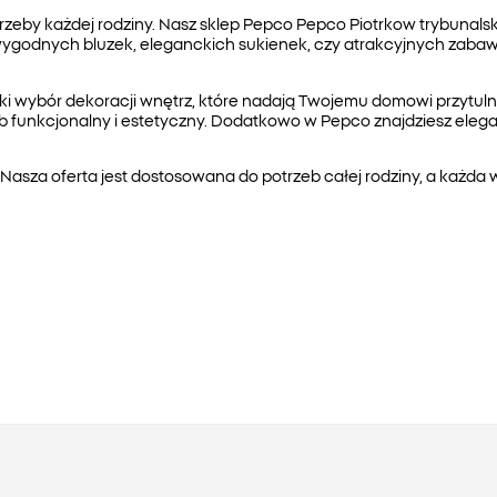
by każdej rodziny. Nasz sklep Pepco Pepco Piotrkow trybunalski 
 wygodnych bluzek, eleganckich sukienek, czy atrakcyjnych zab
roki wybór dekoracji wnętrz, które nadają Twojemu domowi przytul
 funkcjonalny i estetyczny. Dodatkowo w Pepco znajdziesz eleganc
asza oferta jest dostosowana do potrzeb całej rodziny, a każda 