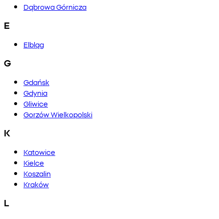
Dąbrowa Górnicza
E
Elbląg
G
Gdańsk
Gdynia
Gliwice
Gorzów Wielkopolski
K
Katowice
Kielce
Koszalin
Kraków
L