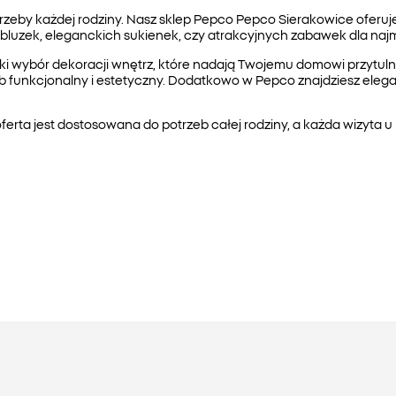
by każdej rodziny. Nasz sklep Pepco Pepco Sierakowice oferuje b
 bluzek, eleganckich sukienek, czy atrakcyjnych zabawek dla na
roki wybór dekoracji wnętrz, które nadają Twojemu domowi przytul
 funkcjonalny i estetyczny. Dodatkowo w Pepco znajdziesz eleganc
rta jest dostosowana do potrzeb całej rodziny, a każda wizyta u