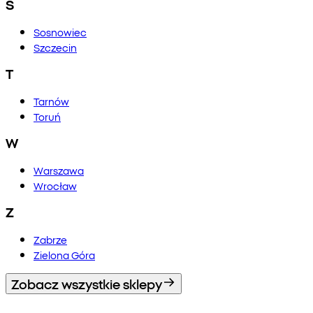
S
Sosnowiec
Szczecin
T
Tarnów
Toruń
W
Warszawa
Wrocław
Z
Zabrze
Zielona Góra
Zobacz wszystkie sklepy