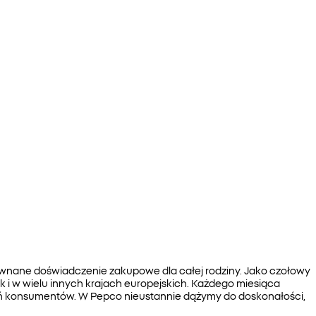
zrównane doświadczenie zakupowe dla całej rodziny. Jako czołowy
jak i w wielu innych krajach europejskich. Każdego miesiąca
ń konsumentów. W Pepco nieustannie dążymy do doskonałości,