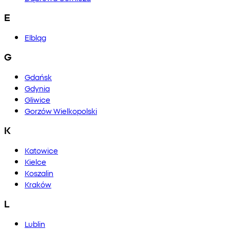
E
Elbląg
G
Gdańsk
Gdynia
Gliwice
Gorzów Wielkopolski
K
Katowice
Kielce
Koszalin
Kraków
L
Lublin