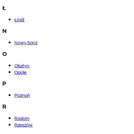
Ł
Łódź
N
Nowy Sącz
O
Olsztyn
Opole
P
Poznań
R
Radom
Rzeszów