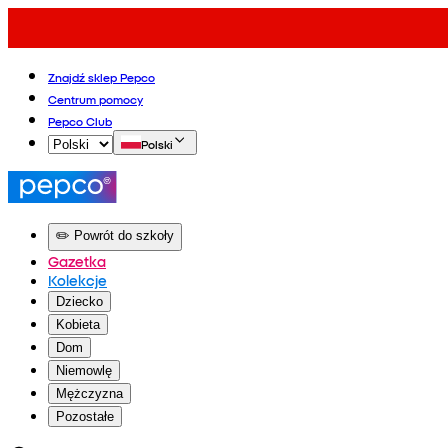
Znajdź sklep Pepco
Centrum pomocy
Pepco Club
Polski
✏️ Powrót do szkoły
Gazetka
Kolekcje
Dziecko
Kobieta
Dom
Niemowlę
Mężczyzna
Pozostałe