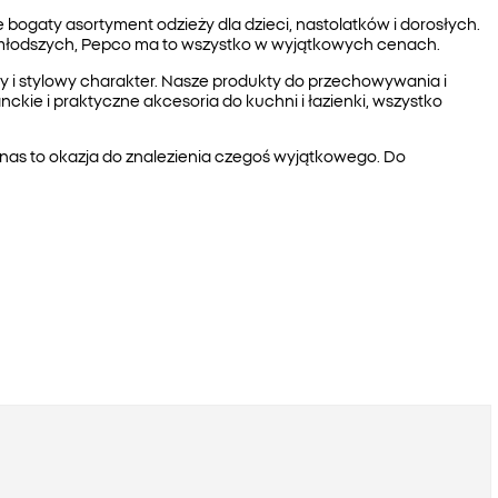
ogaty asortyment odzieży dla dzieci, nastolatków i dorosłych.
jmłodszych, Pepco ma to wszystko w wyjątkowych cenach.
ny i stylowy charakter. Nasze produkty do przechowywania i
kie i praktyczne akcesoria do kuchni i łazienki, wszystko
 nas to okazja do znalezienia czegoś wyjątkowego. Do