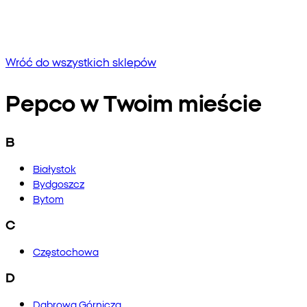
Brak wyników
Spróbuj wpisać inną frazę lub sprawdź pisownię
Wróć do wszystkich sklepów
Pepco w Twoim mieście
B
Białystok
Bydgoszcz
Bytom
C
Częstochowa
D
Dąbrowa Górnicza