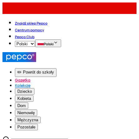
Znajdź sklep Pepco
Centrum pomocy
Pepco Club
Polski
✏️ Powrót do szkoły
Gazetka
Kolekcje
Dziecko
Kobieta
Dom
Niemowlę
Mężczyzna
Pozostałe