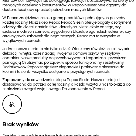
klientów, co motywuje nas do ciągłego rozwoju i dostosowywania oferty do
rosnących oczekiwań konsumentów. W Pepco nieustannie dążymy do
doskonałości, aby sprostać potrzebom naszych klientów.
W Pepco znajdziesz szeroką gamę produktów spełniających potrzeby
każdej rodziny. Nasz sklep Pepco Pepco Slesin oferuje bogaty asortyment
odzieży dla dzieci, nastolatków i dorosłych. Niezależnie od tego, czy
szukasz modnych dżinsów, wygodnych bluzek, eleganckich sukienek, czy
atrakcyjnych zabawek dla najmłodszych, Pepco ma to wszystko w
wyjątkowych cenach.
Jednak nasza oferta to nie tylko odzież. Oferujemy również szeroki wybór
dekoracji wnętrz, które nadają Twojemu domowi przytulny i stylowy
charakter. Nasze produkty do przechowywania i organizacji przestrzeni
pomagają Ci utrzymać porządek w sposób funkcjonalny i estetyczny.
Dodatkowo w Pepco znajdziesz eleganckie i praktyczne akcesoria do
kuchni i łazienki, wszystko dostępne w przystępnych cenach.
Zapraszamy do odwiedzenia sklepu Pepco Slesin. Nasza oferta jest
dostosowana do potrzeb całej rodziny, a każda wizyta u nas to okazja do
znalezienia czegoś wyjątkowego. Do zobaczenia w Pepco!
Brak wyników
Spróbuj wpisać inną frazę lub sprawdź pisownię