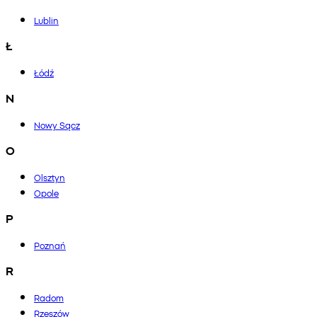
Lublin
Ł
Łódź
N
Nowy Sącz
O
Olsztyn
Opole
P
Poznań
R
Radom
Rzeszów