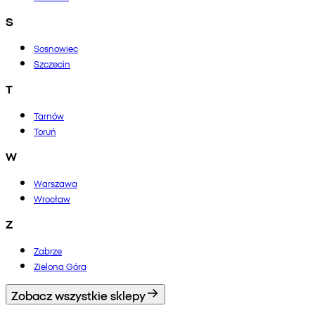
S
Sosnowiec
Szczecin
T
Tarnów
Toruń
W
Warszawa
Wrocław
Z
Zabrze
Zielona Góra
Zobacz wszystkie sklepy