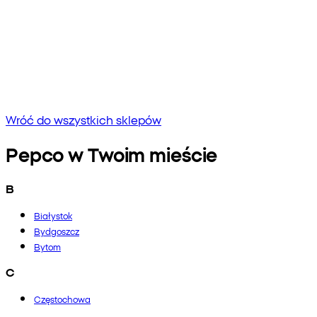
Brak wyników
Spróbuj wpisać inną frazę lub sprawdź pisownię
Wróć do wszystkich sklepów
Pepco w Twoim mieście
B
Białystok
Bydgoszcz
Bytom
C
Częstochowa