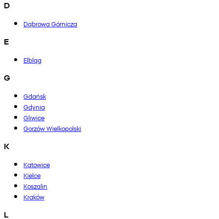
D
Dąbrowa Górnicza
E
Elbląg
G
Gdańsk
Gdynia
Gliwice
Gorzów Wielkopolski
K
Katowice
Kielce
Koszalin
Kraków
L