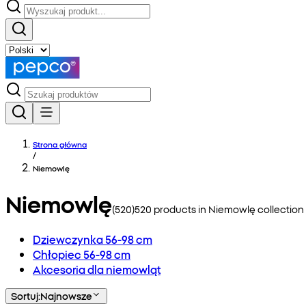
Strona główna
/
Niemowlę
Niemowlę
(
520
)
520
products in
Niemowlę
collection
Dziewczynka 56-98 cm
Chłopiec 56-98 cm
Akcesoria dla niemowląt
Sortuj
:
Najnowsze