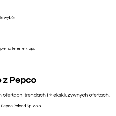
ki wybór.
e na terenie kraju.
o z Pepco
ofertach, trendach i ⭐️ ekskluzywnych ofertach.
epco Poland Sp. z o.o.