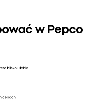
upować w Pepco
ze blisko Ciebie.
ch cenach.