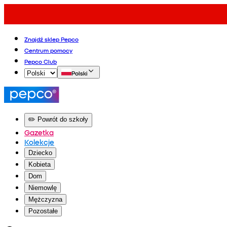
Znajdź sklep Pepco
Centrum pomocy
Pepco Club
Polski
✏️ Powrót do szkoły
Gazetka
Kolekcje
Dziecko
Kobieta
Dom
Niemowlę
Mężczyzna
Pozostałe