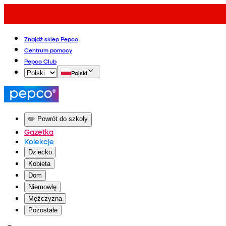
Znajdź sklep Pepco
Centrum pomocy
Pepco Club
Polski
✏️ Powrót do szkoły
Gazetka
Kolekcje
Dziecko
Kobieta
Dom
Niemowlę
Mężczyzna
Pozostałe