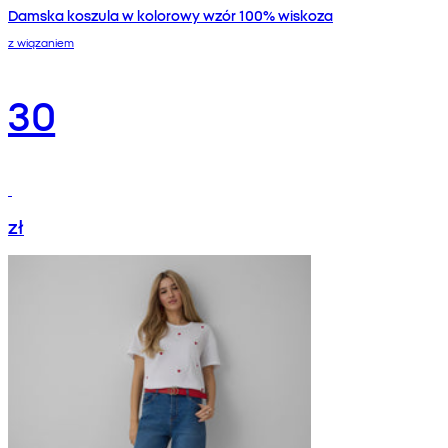
Damska koszula w kolorowy wzór 100% wiskoza
z wiązaniem
30
zł