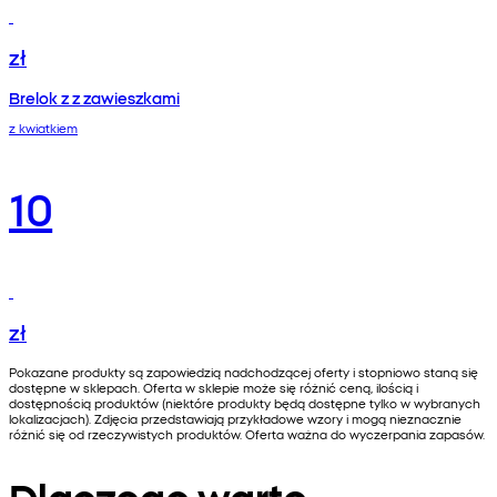
zł
Brelok z z zawieszkami
z kwiatkiem
10
zł
Pokazane produkty są zapowiedzią nadchodzącej oferty i stopniowo staną się
dostępne w sklepach. Oferta w sklepie może się różnić ceną, ilością i
dostępnością produktów (niektóre produkty będą dostępne tylko w wybranych
lokalizacjach). Zdjęcia przedstawiają przykładowe wzory i mogą nieznacznie
różnić się od rzeczywistych produktów. Oferta ważna do wyczerpania zapasów.
Dlaczego warto