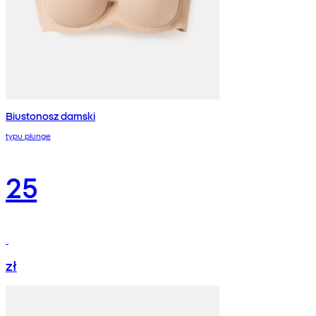
Biustonosz damski
typu plunge
25
zł