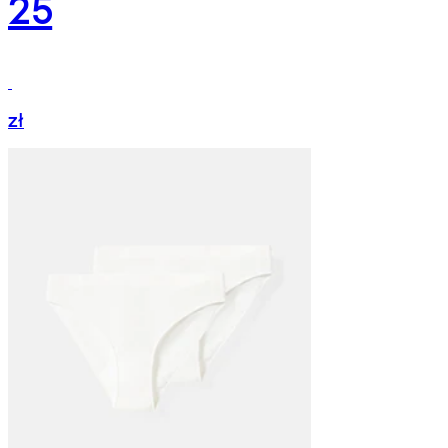
25
zł