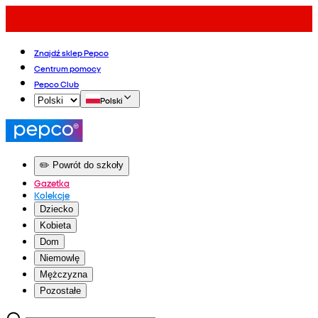
Znajdź sklep Pepco
Centrum pomocy
Pepco Club
Polski
✏️ Powrót do szkoły
Gazetka
Kolekcje
Dziecko
Kobieta
Dom
Niemowlę
Mężczyzna
Pozostałe