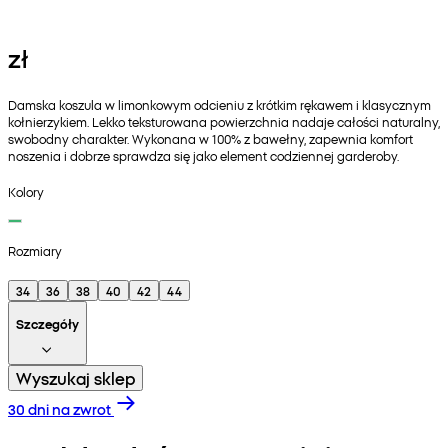
zł
Damska koszula w limonkowym odcieniu z krótkim rękawem i klasycznym
kołnierzykiem. Lekko teksturowana powierzchnia nadaje całości naturalny,
swobodny charakter. Wykonana w 100% z bawełny, zapewnia komfort
noszenia i dobrze sprawdza się jako element codziennej garderoby.
Kolory
Rozmiary
34
36
38
40
42
44
Szczegóły
Wyszukaj sklep
30 dni na zwrot