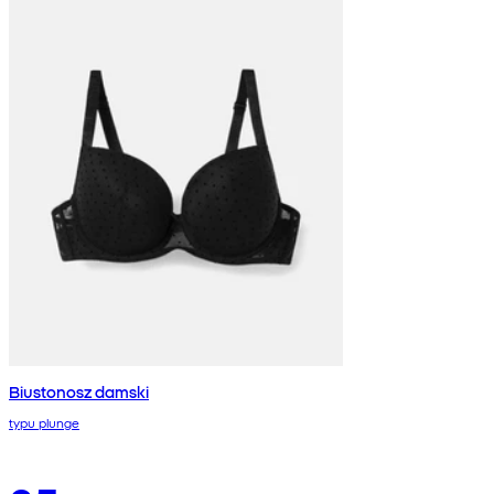
Biustonosz damski
typu plunge