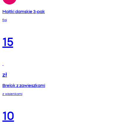
Majtki damskie 3-pak
figi
15
zł
Brelok z zawieszkami
z wisienkami
10