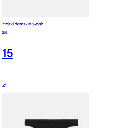
Majtki damskie 2-pak
figi
15
zł