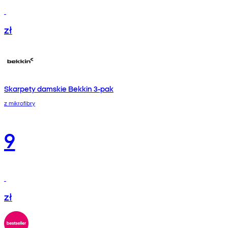
zł
Skarpety damskie Bekkin 3-pak
z mikrofibry
9
zł