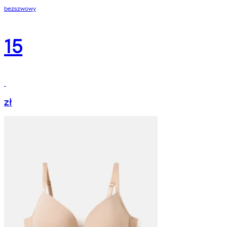
bezszwowy
15
zł