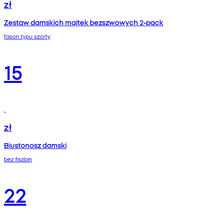
zł
Zestaw damskich majtek bezszwowych 2-pack
fason typu szorty
15
zł
Biustonosz damski
bez fiszbin
22