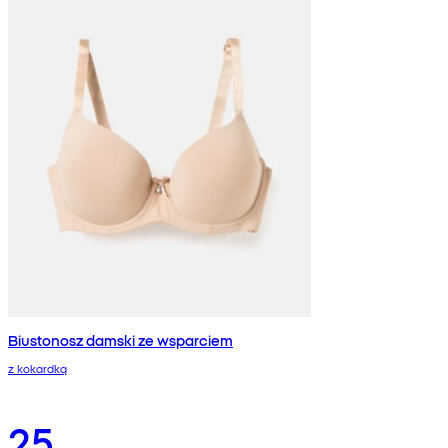
Biustonosz damski ze wsparciem
z kokardką
25