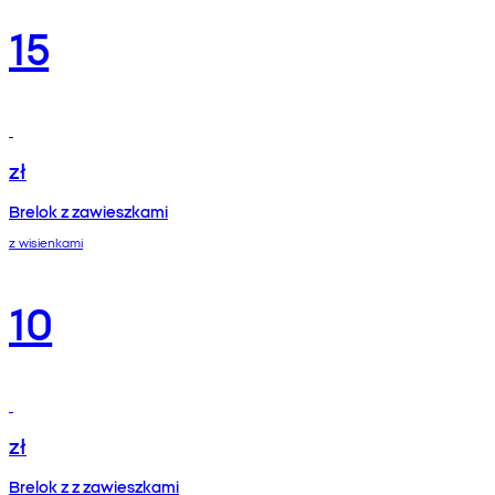
15
zł
Brelok z zawieszkami
z wisienkami
10
zł
Brelok z z zawieszkami