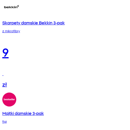
Skarpety damskie Bekkin 3-pak
z mikrofibry
9
zł
Majtki damskie 3-pak
figi