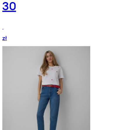
30
zł