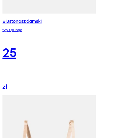
Biustonosz damski
typu plunge
25
zł