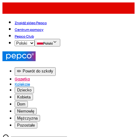
Znajdź sklep Pepco
Centrum pomocy
Pepco Club
Polski
✏️ Powrót do szkoły
Gazetka
Kolekcje
Dziecko
Kobieta
Dom
Niemowlę
Mężczyzna
Pozostałe