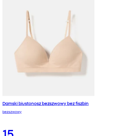
Damski biustonosz bezszwowy bez fiszbin
bezszwowy
15