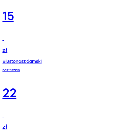
15
zł
Biustonosz damski
bez fiszbin
22
zł