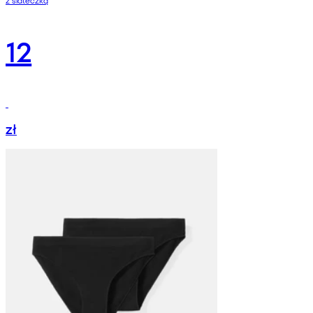
z siateczką
12
zł