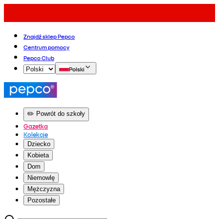
Znajdź sklep Pepco
Centrum pomocy
Pepco Club
Polski
✏️ Powrót do szkoły
Gazetka
Kolekcje
Dziecko
Kobieta
Dom
Niemowlę
Mężczyzna
Pozostałe