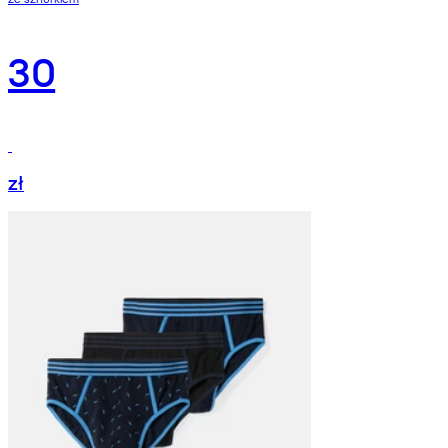
30
zł