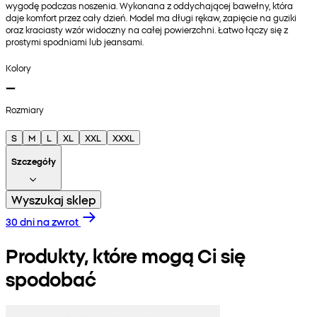
wygodę podczas noszenia. Wykonana z oddychającej bawełny, która
daje komfort przez cały dzień. Model ma długi rękaw, zapięcie na guziki
oraz kraciasty wzór widoczny na całej powierzchni. Łatwo łączy się z
prostymi spodniami lub jeansami.
Kolory
Rozmiary
S
M
L
XL
XXL
XXXL
Szczegóły
Wyszukaj sklep
30 dni na zwrot
Produkty, które mogą Ci się
spodobać