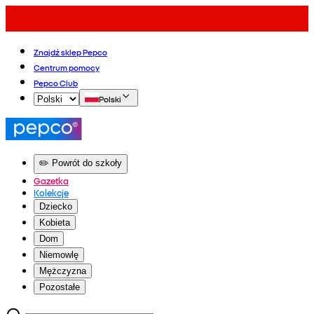
Znajdź sklep Pepco
Centrum pomocy
Pepco Club
Polski
✏️ Powrót do szkoły
Gazetka
Kolekcje
Dziecko
Kobieta
Dom
Niemowlę
Mężczyzna
Pozostałe