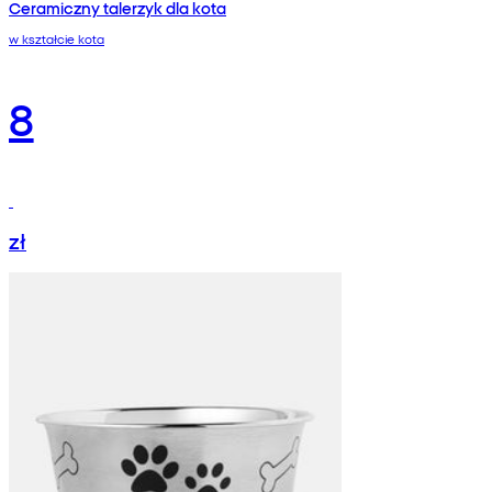
Ceramiczny talerzyk dla kota
w kształcie kota
8
zł