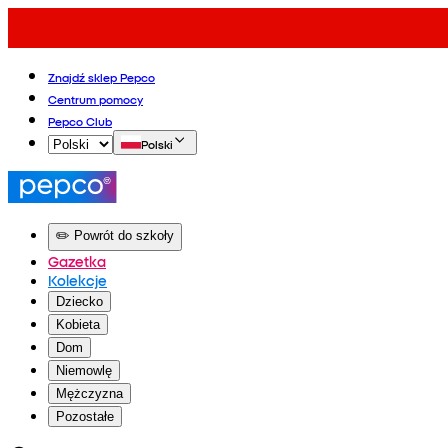
Znajdź sklep Pepco
Centrum pomocy
Pepco Club
Polski
✏️ Powrót do szkoły
Gazetka
Kolekcje
Dziecko
Kobieta
Dom
Niemowlę
Mężczyzna
Pozostałe