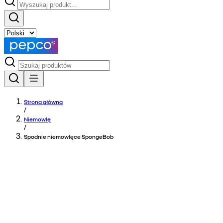
Strona główna
/
Niemowlę
/
Spodnie niemowlęce SpongeBob