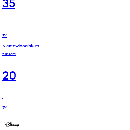
35
zł
Niemowlęca bluza
z uszami
20
zł