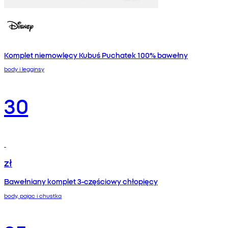
Komplet niemowlęcy Kubuś Puchatek 100% bawełny
body i legginsy
30
zł
Bawełniany komplet 3‑częściowy chłopięcy
body, pajac i chustka