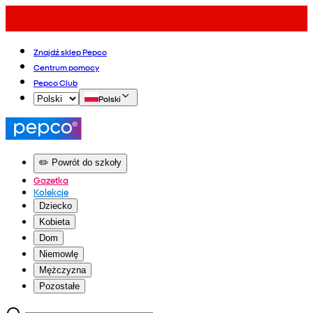
Znajdź sklep Pepco
Centrum pomocy
Pepco Club
Polski
✏️ Powrót do szkoły
Gazetka
Kolekcje
Dziecko
Kobieta
Dom
Niemowlę
Mężczyzna
Pozostałe