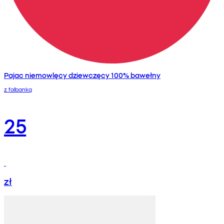
Pajac niemowlęcy dziewczęcy 100% bawełny
z falbanką
25
zł