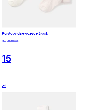
Rajstopy dziewczęce 2-pak
prążkowane
15
zł