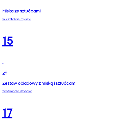
Miska ze sztućcami
w kształcie myszki
15
zł
Zestaw obiadowy z miską i sztućcami
zestaw dla dziecka
17