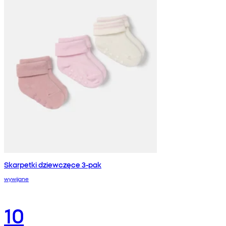
Skarpetki dziewczęce 3-pak
wywijane
10