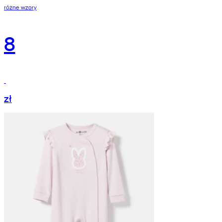
różne wzory
8
zł