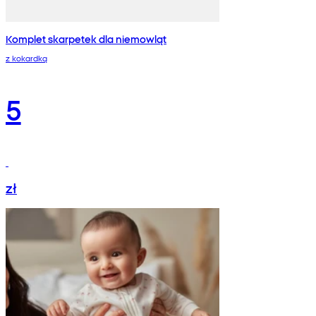
Komplet skarpetek dla niemowląt
z kokardką
5
zł