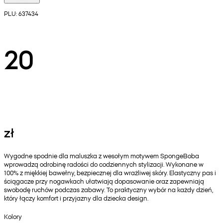
PLU: 637434
20
zł
Wygodne spodnie dla maluszka z wesołym motywem SpongeBoba
wprowadzą odrobinę radości do codziennych stylizacji. Wykonane w
100% z miękkiej bawełny, bezpiecznej dla wrażliwej skóry. Elastyczny pas i
ściągacze przy nogawkach ułatwiają dopasowanie oraz zapewniają
swobodę ruchów podczas zabawy. To praktyczny wybór na każdy dzień,
który łączy komfort i przyjazny dla dziecka design.
Kolory