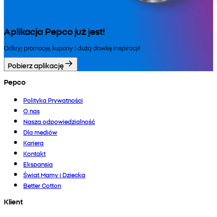
Aplikacja Pepco już jest!
Odkryj promocje, kupony i dużą dawkę inspiracji!
Pobierz aplikację
Pepco
Polityka Prywatności
O nas
Nasza odpowiedzialność
Dla mediów
Kariera
Kontakt
Ekspansja
Świat Mamy i Dziecka
Better Cotton
Klient