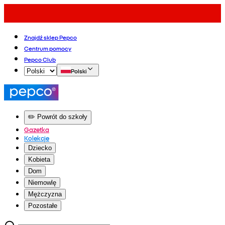
Znajdź sklep Pepco
Centrum pomocy
Pepco Club
Polski
✏️ Powrót do szkoły
Gazetka
Kolekcje
Dziecko
Kobieta
Dom
Niemowlę
Mężczyzna
Pozostałe