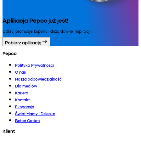
Aplikacja Pepco już jest!
Odkryj promocje, kupony i dużą dawkę inspiracji!
Pobierz aplikację
Pepco
Polityka Prywatności
O nas
Nasza odpowiedzialność
Dla mediów
Kariera
Kontakt
Ekspansja
Świat Mamy i Dziecka
Better Cotton
Klient