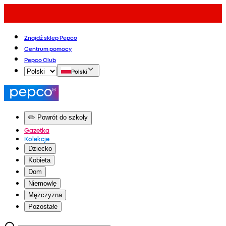
Znajdź sklep Pepco
Centrum pomocy
Pepco Club
Polski
✏️ Powrót do szkoły
Gazetka
Kolekcje
Dziecko
Kobieta
Dom
Niemowlę
Mężczyzna
Pozostałe