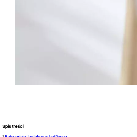
Spis treści
1
.
Batspodnie i batbluza w batPepco