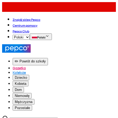
Znajdź sklep Pepco
Centrum pomocy
Pepco Club
Polski
✏️ Powrót do szkoły
Gazetka
Kolekcje
Dziecko
Kobieta
Dom
Niemowlę
Mężczyzna
Pozostałe