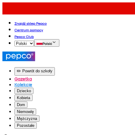
Znajdź sklep Pepco
Centrum pomocy
Pepco Club
Polski
✏️ Powrót do szkoły
Gazetka
Kolekcje
Dziecko
Kobieta
Dom
Niemowlę
Mężczyzna
Pozostałe