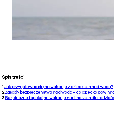
Spis treści
1
.
Jak przygotować się na wakacje z dzieckiem nad wodą?
2
.
Zasady bezpieczeństwa nad wodą – co dziecko powinno
3
.
Bezpieczne i spokojne wakacje nad morzem dla rodzic