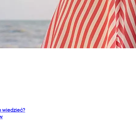
 wiedzieć?
ów