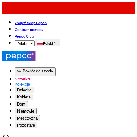
Znajdź sklep Pepco
Centrum pomocy
Pepco Club
Polski
✏️ Powrót do szkoły
Gazetka
Kolekcje
Dziecko
Kobieta
Dom
Niemowlę
Mężczyzna
Pozostałe