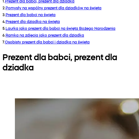
1
.
Prezent dla babci, prezent dla dziadka
2
.
Pomysły na wspólny prezent dla dziadków na święta
3
.
Prezent dla babci na święta
4
.
Prezent dla dziadka na święta
5
.
Laurka jako prezent dla babci na święta Bożego Narodzenia
6
.
Ramka na zdjęcia jako prezent dla dziadka
7
.
Osobisty prezent dla babci i dziadka na święta
Prezent dla babci, prezent dla
dziadka