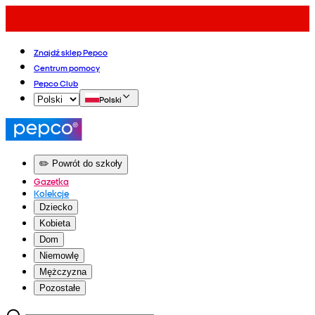
Znajdź sklep Pepco
Centrum pomocy
Pepco Club
Polski
✏️ Powrót do szkoły
Gazetka
Kolekcje
Dziecko
Kobieta
Dom
Niemowlę
Mężczyzna
Pozostałe