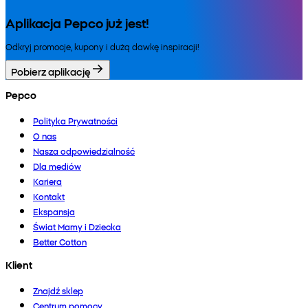
Aplikacja Pepco już jest!
Odkryj promocje, kupony i dużą dawkę inspiracji!
Pobierz aplikację
Pepco
Polityka Prywatności
O nas
Nasza odpowiedzialność
Dla mediów
Kariera
Kontakt
Ekspansja
Świat Mamy i Dziecka
Better Cotton
Klient
Znajdź sklep
Centrum pomocy