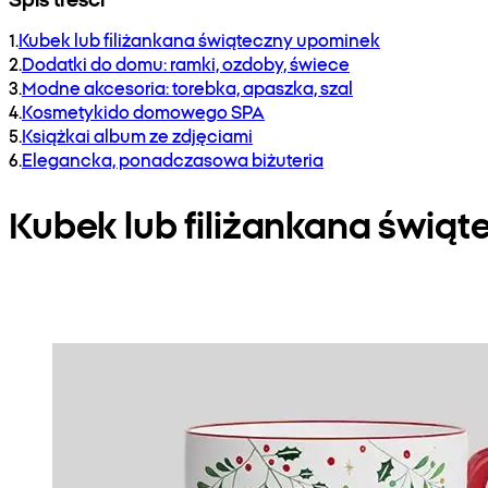
1
.
Kubek lub filiżankana świąteczny upominek
2
.
Dodatki do domu: ramki, ozdoby, świece
3
.
Modne akcesoria: torebka, apaszka, szal
4
.
Kosmetykido domowego SPA
5
.
Książkai album ze zdjęciami
6
.
Elegancka, ponadczasowa biżuteria
Kubek lub filiżankana świą