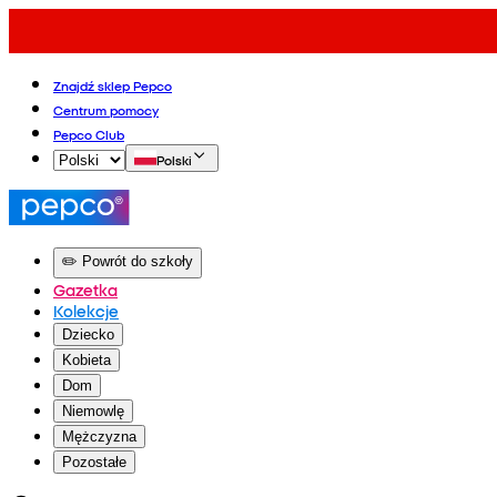
Znajdź sklep Pepco
Centrum pomocy
Pepco Club
Polski
✏️ Powrót do szkoły
Gazetka
Kolekcje
Dziecko
Kobieta
Dom
Niemowlę
Mężczyzna
Pozostałe