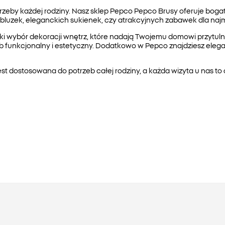
by każdej rodziny. Nasz sklep Pepco Pepco Brusy oferuje bogaty 
 bluzek, eleganckich sukienek, czy atrakcyjnych zabawek dla na
roki wybór dekoracji wnętrz, które nadają Twojemu domowi przytul
 funkcjonalny i estetyczny. Dodatkowo w Pepco znajdziesz eleganc
st dostosowana do potrzeb całej rodziny, a każda wizyta u nas t