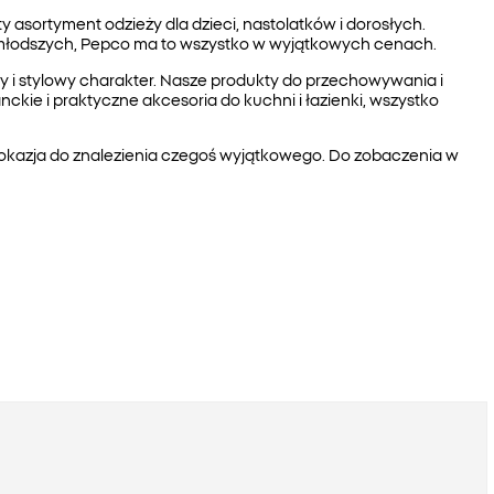
asortyment odzieży dla dzieci, nastolatków i dorosłych.
jmłodszych, Pepco ma to wszystko w wyjątkowych cenach.
ny i stylowy charakter. Nasze produkty do przechowywania i
kie i praktyczne akcesoria do kuchni i łazienki, wszystko
o okazja do znalezienia czegoś wyjątkowego. Do zobaczenia w