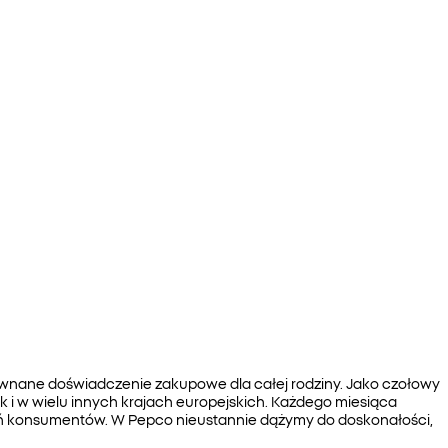
zrównane doświadczenie zakupowe dla całej rodziny. Jako czołowy
jak i w wielu innych krajach europejskich. Każdego miesiąca
ń konsumentów. W Pepco nieustannie dążymy do doskonałości,