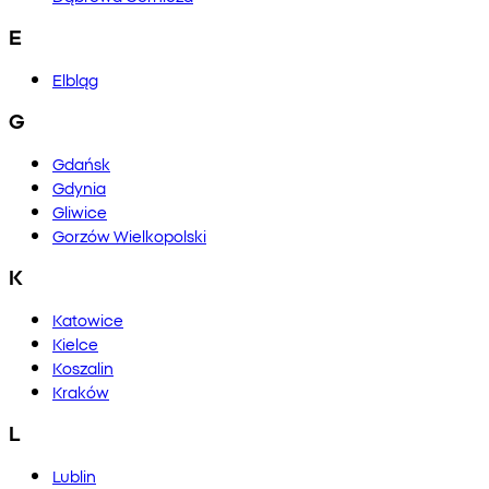
E
Elbląg
G
Gdańsk
Gdynia
Gliwice
Gorzów Wielkopolski
K
Katowice
Kielce
Koszalin
Kraków
L
Lublin