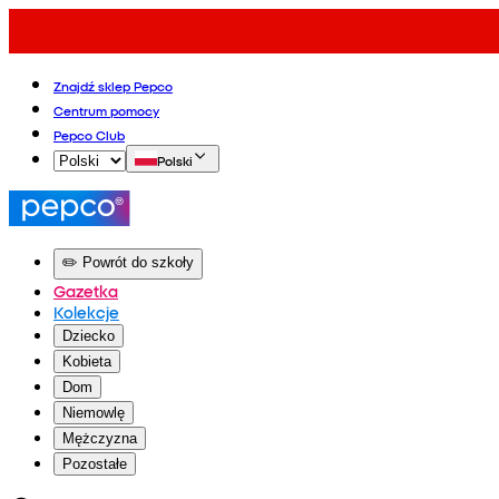
Znajdź sklep Pepco
Centrum pomocy
Pepco Club
Polski
✏️ Powrót do szkoły
Gazetka
Kolekcje
Dziecko
Kobieta
Dom
Niemowlę
Mężczyzna
Pozostałe