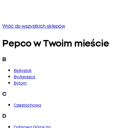
Brak wyników
Spróbuj wpisać inną frazę lub sprawdź pisownię
Wróć do wszystkich sklepów
Pepco w Twoim mieście
B
Białystok
Bydgoszcz
Bytom
C
Częstochowa
D
Dąbrowa Górnicza