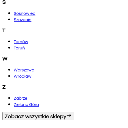
S
Sosnowiec
Szczecin
T
Tarnów
Toruń
W
Warszawa
Wrocław
Z
Zabrze
Zielona Góra
Zobacz wszystkie sklepy