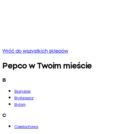
Brak wyników
Spróbuj wpisać inną frazę lub sprawdź pisownię
Wróć do wszystkich sklepów
Pepco w Twoim mieście
B
Białystok
Bydgoszcz
Bytom
C
Częstochowa