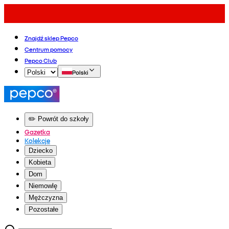
Znajdź sklep Pepco
Centrum pomocy
Pepco Club
Polski
✏️ Powrót do szkoły
Gazetka
Kolekcje
Dziecko
Kobieta
Dom
Niemowlę
Mężczyzna
Pozostałe