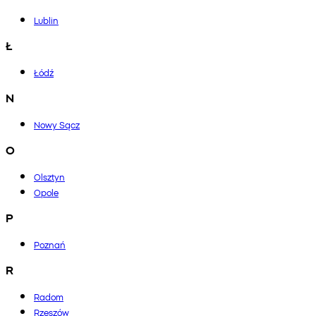
Lublin
Ł
Łódź
N
Nowy Sącz
O
Olsztyn
Opole
P
Poznań
R
Radom
Rzeszów