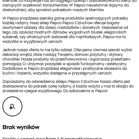
klientów, co motywuje nas do ciągłego rozwoju i dostosowywania oferty do
rosnących oczekiwań konsumentów. W Pepco nieustannie dążymy do
doskonałości, aby sprostać potrzebom naszych klientów.
W Pepco znajdziesz szeroką gamę produktów spełniających potrzeby
każdej rodziny. Nasz sklep Pepco Pepco Czluchow oferuje bogaty
asortyment odzieży dla dzieci, nastolatków i dorosłych. Niezależnie od
tego, czy szukasz modnych dżinsów, wygodnych bluzek, eleganckich
sukienek, czy atrakcyjnych zabawek dla najmłodszych, Pepco ma to
wszystko w wyjątkowych cenach.
Jednak nasza oferta to nie tylko odzież. Oferujemy również szeroki wybór
dekoracji wnętrz, które nadają Twojemu domowi przytulny i stylowy
charakter. Nasze produkty do przechowywania i organizacji przestrzeni
pomagają Ci utrzymać porządek w sposób funkcjonalny i estetyczny.
Dodatkowo w Pepco znajdziesz eleganckie i praktyczne akcesoria do
kuchni i łazienki, wszystko dostępne w przystępnych cenach.
Zapraszamy do odwiedzenia sklepu Pepco Czluchow. Nasza oferta jest
dostosowana do potrzeb całej rodziny, a każda wizyta u nas to okazja do
znalezienia czegoś wyjątkowego. Do zobaczenia w Pepco!
Brak wyników
Spróbuj wpisać inną frazę lub sprawdź pisownię