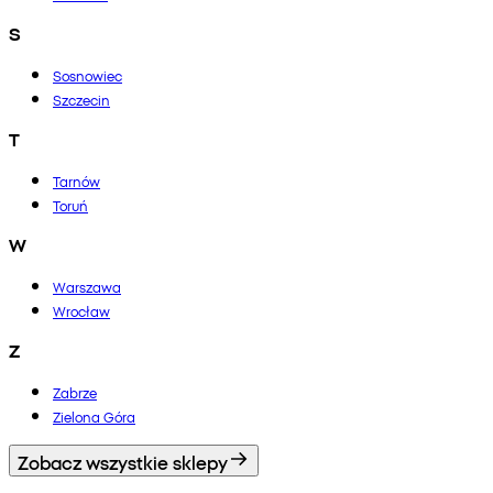
S
Sosnowiec
Szczecin
T
Tarnów
Toruń
W
Warszawa
Wrocław
Z
Zabrze
Zielona Góra
Zobacz wszystkie sklepy