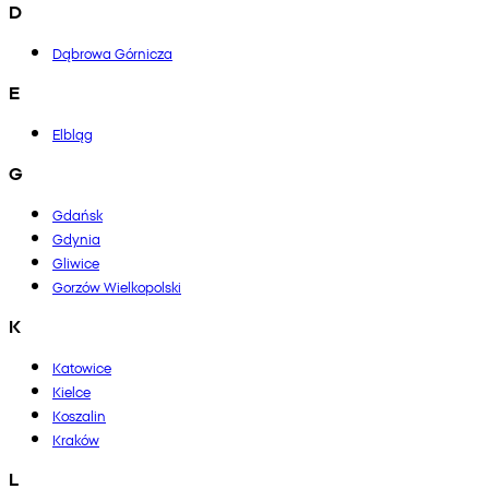
D
Dąbrowa Górnicza
E
Elbląg
G
Gdańsk
Gdynia
Gliwice
Gorzów Wielkopolski
K
Katowice
Kielce
Koszalin
Kraków
L