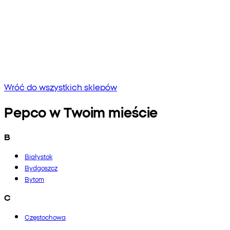
Brak wyników
Spróbuj wpisać inną frazę lub sprawdź pisownię
Wróć do wszystkich sklepów
Pepco w Twoim mieście
B
Białystok
Bydgoszcz
Bytom
C
Częstochowa