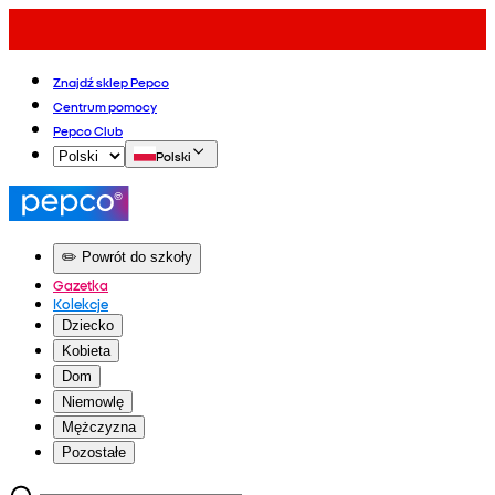
Znajdź sklep Pepco
Centrum pomocy
Pepco Club
Polski
✏️ Powrót do szkoły
Gazetka
Kolekcje
Dziecko
Kobieta
Dom
Niemowlę
Mężczyzna
Pozostałe