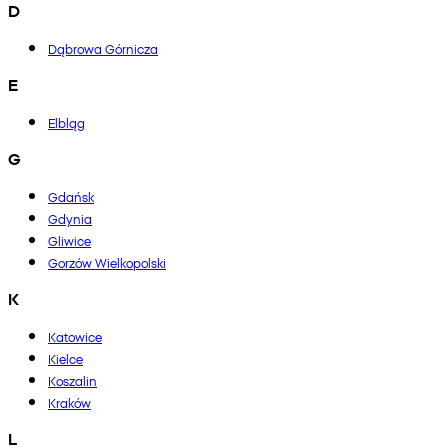
D
Dąbrowa Górnicza
E
Elbląg
G
Gdańsk
Gdynia
Gliwice
Gorzów Wielkopolski
K
Katowice
Kielce
Koszalin
Kraków
L