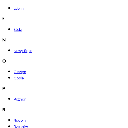
Lublin
Ł
Łódź
N
Nowy Sącz
O
Olsztyn
Opole
P
Poznań
R
Radom
Rzeszów