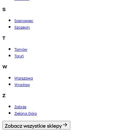
S
Sosnowiec
Szczecin
T
Tarnów
Toruń
W
Warszawa
Wrocław
Z
Zabrze
Zielona Góra
Zobacz wszystkie sklepy