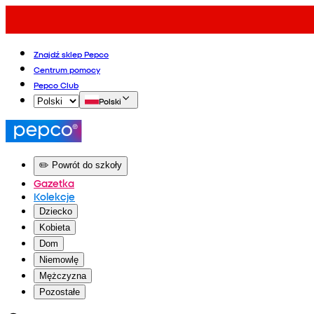
Znajdź sklep Pepco
Centrum pomocy
Pepco Club
Polski
✏️ Powrót do szkoły
Gazetka
Kolekcje
Dziecko
Kobieta
Dom
Niemowlę
Mężczyzna
Pozostałe