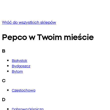
Brak wyników
Spróbuj wpisać inną frazę lub sprawdź pisownię
Wróć do wszystkich sklepów
Pepco w Twoim mieście
B
Białystok
Bydgoszcz
Bytom
C
Częstochowa
D
Dąbrowa Górnicza