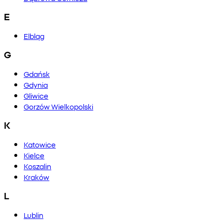
E
Elbląg
G
Gdańsk
Gdynia
Gliwice
Gorzów Wielkopolski
K
Katowice
Kielce
Koszalin
Kraków
L
Lublin