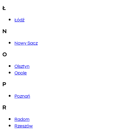
Ł
Łódź
N
Nowy Sącz
O
Olsztyn
Opole
P
Poznań
R
Radom
Rzeszów