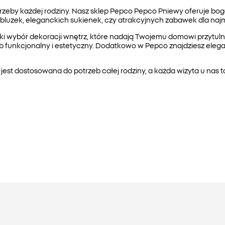
eby każdej rodziny. Nasz sklep Pepco Pepco Pniewy oferuje bogaty
 bluzek, eleganckich sukienek, czy atrakcyjnych zabawek dla na
roki wybór dekoracji wnętrz, które nadają Twojemu domowi przytul
 funkcjonalny i estetyczny. Dodatkowo w Pepco znajdziesz eleganc
est dostosowana do potrzeb całej rodziny, a każda wizyta u nas 