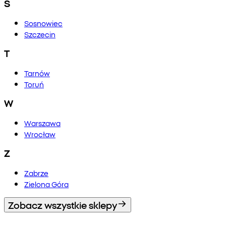
S
Sosnowiec
Szczecin
T
Tarnów
Toruń
W
Warszawa
Wrocław
Z
Zabrze
Zielona Góra
Zobacz wszystkie sklepy