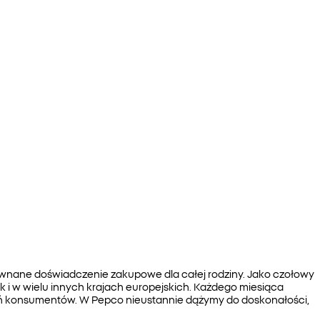
zrównane doświadczenie zakupowe dla całej rodziny. Jako czołowy
jak i w wielu innych krajach europejskich. Każdego miesiąca
ń konsumentów. W Pepco nieustannie dążymy do doskonałości,