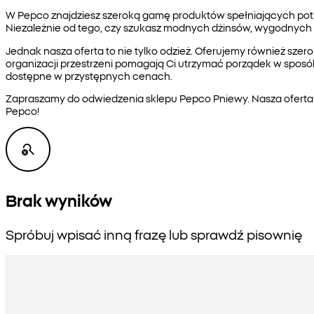
W Pepco znajdziesz szeroką gamę produktów spełniających potrz
Niezależnie od tego, czy szukasz modnych dżinsów, wygodnych
Jednak nasza oferta to nie tylko odzież. Oferujemy również sze
organizacji przestrzeni pomagają Ci utrzymać porządek w sposób
dostępne w przystępnych cenach.
Zapraszamy do odwiedzenia sklepu Pepco Pniewy. Nasza oferta j
Pepco!
Brak wyników
Spróbuj wpisać inną frazę lub sprawdź pisownię