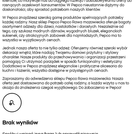
klientów, co motywuje nas do ciągłego rozwoju i dostosowywania oferty do
rosnących oczekiwań konsumentów. W Pepco nieustannie dążymy do
doskonałości, aby sprostać potrzebom naszych klientów.
W Pepco znajdziesz szeroką gamę produktów spełniających potrzeby
każdej rodziny. Nasz sklep Pepco Pepco Rawa mazowiecka oferuje bogaty
asortyment odzieży dla dzieci, nastolatków i dorosłych. Niezależnie od
tego, czy szukasz modnych dżinsów, wygodnych bluzek, eleganckich
sukienek, czy atrakcyjnych zabawek dla najmłodszych, Pepco ma to
wszystko w wyjątkowych cenach.
Jednak nasza oferta to nie tylko odzież. Oferujemy również szeroki wybór
dekoracji wnętrz, które nadają Twojemu domowi przytulny i stylowy
charakter. Nasze produkty do przechowywania i organizacji przestrzeni
pomagają Ci utrzymać porządek w sposób funkcjonalny i estetyczny.
Dodatkowo w Pepco znajdziesz eleganckie i praktyczne akcesoria do
kuchni i łazienki, wszystko dostępne w przystępnych cenach.
Zapraszamy do odwiedzenia sklepu Pepco Rawa mazowiecka. Nasza
oferta jest dostosowana do potrzeb całej rodziny, a każda wizyta u nas to
okazja do znalezienia czegoś wyjątkowego. Do zobaczenia w Pepco!
Brak wyników
Spróbuj wpisać inną frazę lub sprawdź pisownię