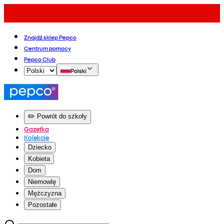
Znajdź sklep Pepco
Centrum pomocy
Pepco Club
Polski
✏️ Powrót do szkoły
Gazetka
Kolekcje
Dziecko
Kobieta
Dom
Niemowlę
Mężczyzna
Pozostałe