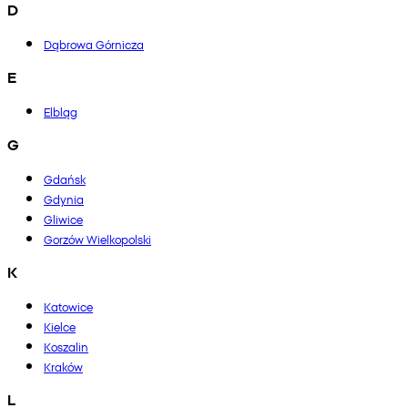
D
Dąbrowa Górnicza
E
Elbląg
G
Gdańsk
Gdynia
Gliwice
Gorzów Wielkopolski
K
Katowice
Kielce
Koszalin
Kraków
L