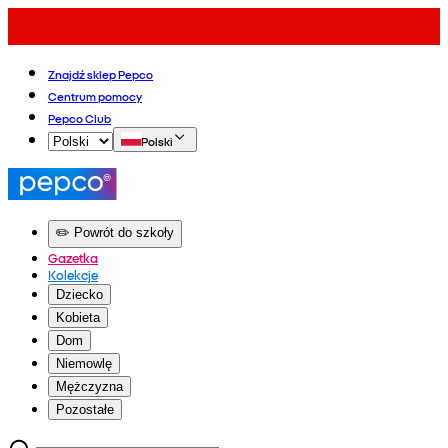
Znajdź sklep Pepco
Centrum pomocy
Pepco Club
Polski
✏️ Powrót do szkoły
Gazetka
Kolekcje
Dziecko
Kobieta
Dom
Niemowlę
Mężczyzna
Pozostałe