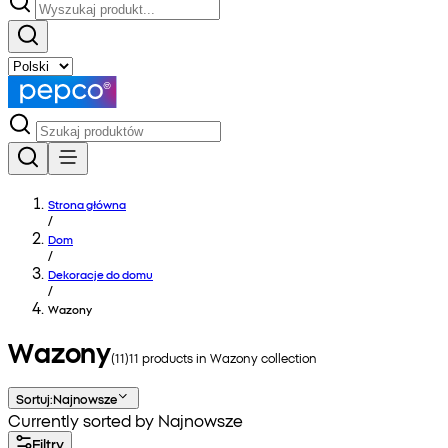
Strona główna
/
Dom
/
Dekoracje do domu
/
Wazony
Wazony
(
11
)
11
products in
Wazony
collection
Sortuj
:
Najnowsze
Currently sorted by Najnowsze
Filtry