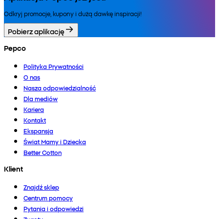
Odkryj promocje, kupony i dużą dawkę inspiracji!
Pobierz aplikację
Pepco
Polityka Prywatności
O nas
Nasza odpowiedzialność
Dla mediów
Kariera
Kontakt
Ekspansja
Świat Mamy i Dziecka
Better Cotton
Klient
Znajdź sklep
Centrum pomocy
Pytania i odpowiedzi