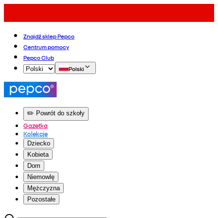
Znajdź sklep Pepco
Centrum pomocy
Pepco Club
Polski
✏️ Powrót do szkoły
Gazetka
Kolekcje
Dziecko
Kobieta
Dom
Niemowlę
Mężczyzna
Pozostałe