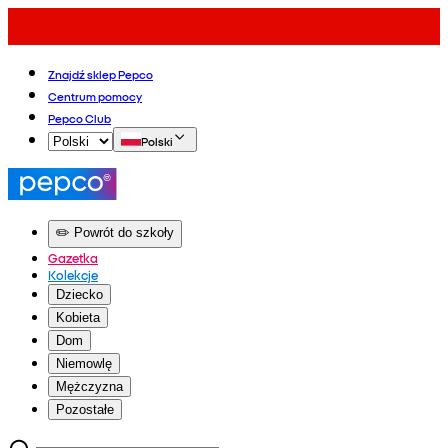
Znajdź sklep Pepco
Centrum pomocy
Pepco Club
Polski
✏️ Powrót do szkoły
Gazetka
Kolekcje
Dziecko
Kobieta
Dom
Niemowlę
Mężczyzna
Pozostałe