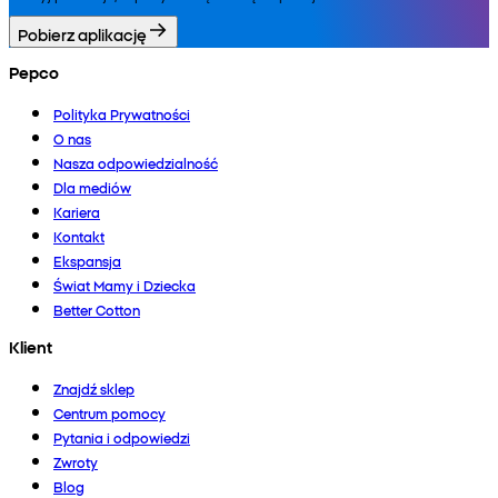
Pobierz aplikację
Pepco
Polityka Prywatności
O nas
Nasza odpowiedzialność
Dla mediów
Kariera
Kontakt
Ekspansja
Świat Mamy i Dziecka
Better Cotton
Klient
Znajdź sklep
Centrum pomocy
Pytania i odpowiedzi
Zwroty
Blog