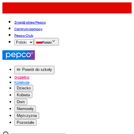
Znajdź sklep Pepco
Centrum pomocy
Pepco Club
Polski
✏️ Powrót do szkoły
Gazetka
Kolekcje
Dziecko
Kobieta
Dom
Niemowlę
Mężczyzna
Pozostałe