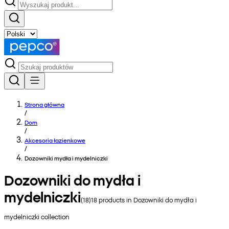
Strona główna
/
Dom
/
Akcesoria łazienkowe
/
Dozowniki mydła i mydelniczki
Dozowniki do mydła i
mydelniczki
(
18
)
18
products in
Dozowniki do mydła i
mydelniczki
collection