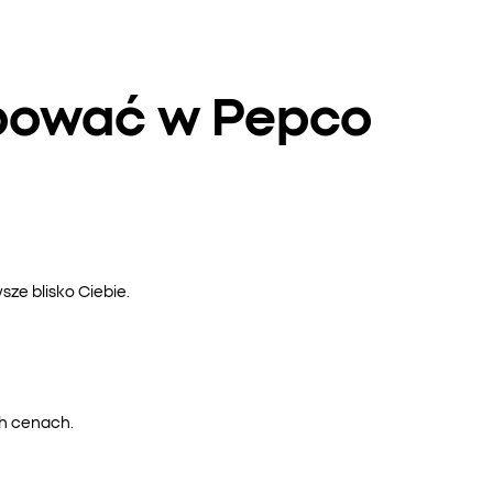
upować w Pepco
ze blisko Ciebie.
ch cenach.