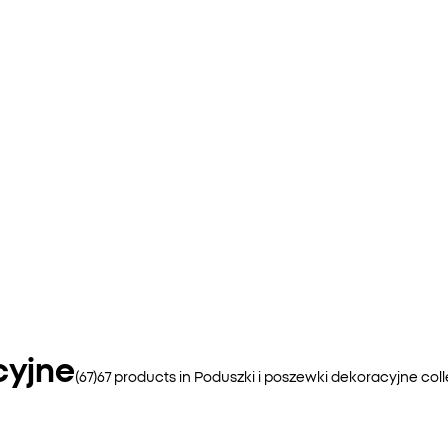
cyjne
(
67
)
67
products in
Poduszki i poszewki dekoracyjne
coll