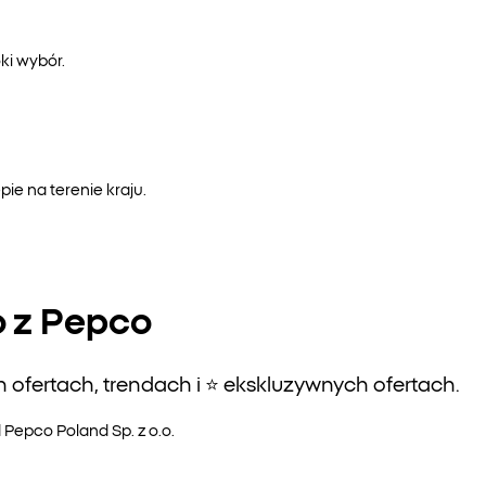
ki wybór.
e na terenie kraju.
o z Pepco
ofertach, trendach i ⭐️ ekskluzywnych ofertach.
epco Poland Sp. z o.o.