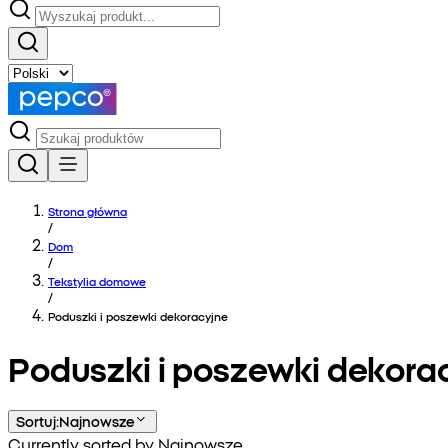
Strona główna
/
Dom
/
Tekstylia domowe
/
Poduszki i poszewki dekoracyjne
Poduszki i poszewki dekora
Sortuj
:
Najnowsze
Currently sorted by Najnowsze