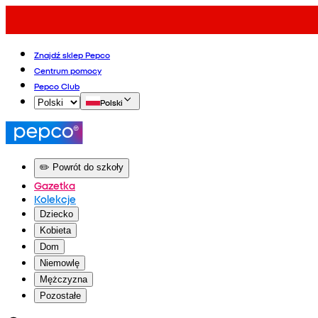
Znajdź sklep Pepco
Centrum pomocy
Pepco Club
Polski
✏️ Powrót do szkoły
Gazetka
Kolekcje
Dziecko
Kobieta
Dom
Niemowlę
Mężczyzna
Pozostałe