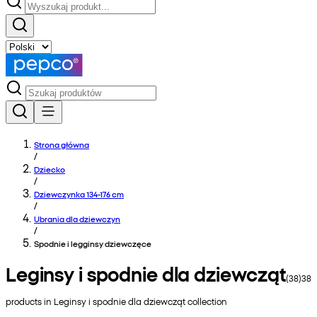
Strona główna
/
Dziecko
/
Dziewczynka 134-176 cm
/
Ubrania dla dziewczyn
/
Spodnie i legginsy dziewczęce
Leginsy i spodnie dla dziewcząt
(
38
)
38
products in
Leginsy i spodnie dla dziewcząt
collection