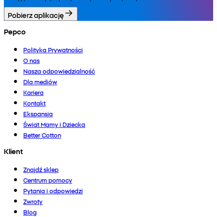
Pobierz aplikację
Pepco
Polityka Prywatności
O nas
Nasza odpowiedzialność
Dla mediów
Kariera
Kontakt
Ekspansja
Świat Mamy i Dziecka
Better Cotton
Klient
Znajdź sklep
Centrum pomocy
Pytania i odpowiedzi
Zwroty
Blog