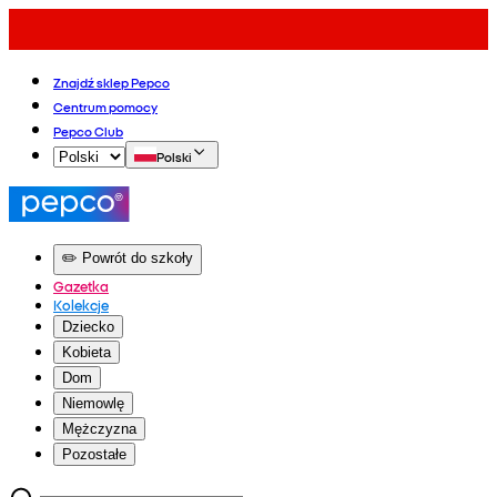
Znajdź sklep Pepco
Centrum pomocy
Pepco Club
Polski
✏️ Powrót do szkoły
Gazetka
Kolekcje
Dziecko
Kobieta
Dom
Niemowlę
Mężczyzna
Pozostałe