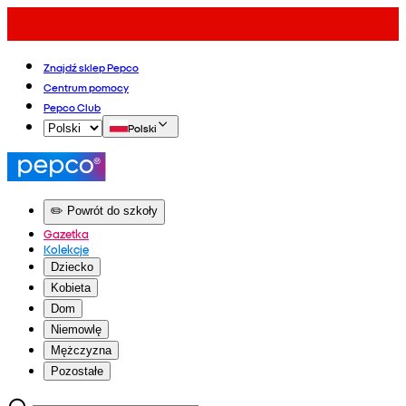
Znajdź sklep Pepco
Centrum pomocy
Pepco Club
Polski
✏️ Powrót do szkoły
Gazetka
Kolekcje
Dziecko
Kobieta
Dom
Niemowlę
Mężczyzna
Pozostałe