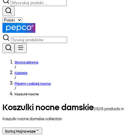
Strona główna
/
Kobieta
/
Piżamy i odzież nocna
/
Koszule nocne
Koszulki nocne damskie
(
15
)
15
products in
Koszulki nocne damskie
collection
Sortuj
:
Najnowsze