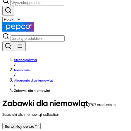
Strona główna
/
Niemowlę
/
Akcesoria dla niemowląt
/
Zabawki dla niemowląt
Zabawki dla niemowląt
(
17
)
17
products in
Zabawki dla niemowląt
collection
Sortuj
:
Najnowsze