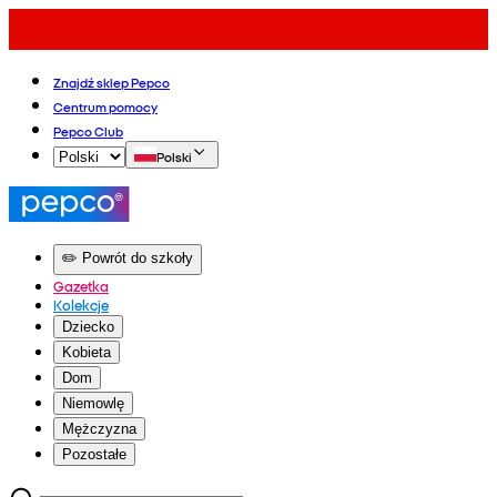
Znajdź sklep Pepco
Centrum pomocy
Pepco Club
Polski
✏️ Powrót do szkoły
Gazetka
Kolekcje
Dziecko
Kobieta
Dom
Niemowlę
Mężczyzna
Pozostałe