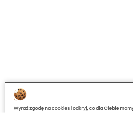
Wyraź zgodę na cookies i odkryj, co dla Ciebie mam
Używamy niezbędnych plików cookies, aby nasza strona dział
możemy stosować także cookie analityczne i marketingowe – n
ulepszać działanie serwisu, analizować jego wykorzystanie i w