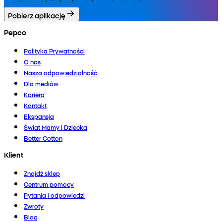
Pobierz aplikację
Pepco
Polityka Prywatności
O nas
Nasza odpowiedzialność
Dla mediów
Kariera
Kontakt
Ekspansja
Świat Mamy i Dziecka
Better Cotton
Klient
Znajdź sklep
Centrum pomocy
Pytania i odpowiedzi
Zwroty
Blog