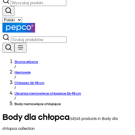
Strona główna
/
Niemowlę
/
Chłopiec 56-98 cm
/
Ubranka niemowlęce chłopięce 56-98 cm
/
Body niemowlęce chłopięce
Body dla chłopca
(
45
)
45
products in
Body dla
chłopca
collection