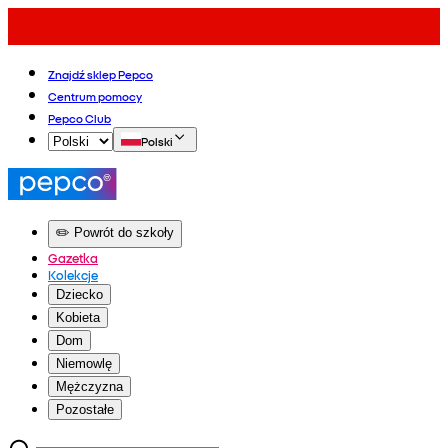
Znajdź sklep Pepco
Centrum pomocy
Pepco Club
Polski
✏️ Powrót do szkoły
Gazetka
Kolekcje
Dziecko
Kobieta
Dom
Niemowlę
Mężczyzna
Pozostałe