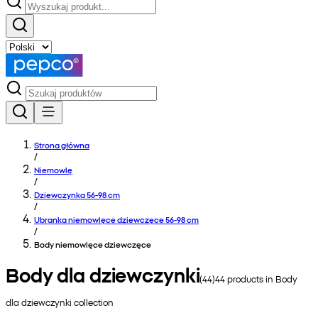
Strona główna
/
Niemowlę
/
Dziewczynka 56-98 cm
/
Ubranka niemowlęce dziewczęce 56-98 cm
/
Body niemowlęce dziewczęce
Body dla dziewczynki
(
44
)
44
products in
Body
dla dziewczynki
collection