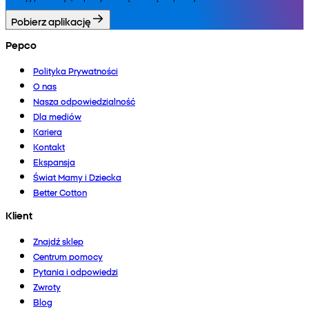
Pobierz aplikację
Pepco
Polityka Prywatności
O nas
Nasza odpowiedzialność
Dla mediów
Kariera
Kontakt
Ekspansja
Świat Mamy i Dziecka
Better Cotton
Klient
Znajdź sklep
Centrum pomocy
Pytania i odpowiedzi
Zwroty
Blog