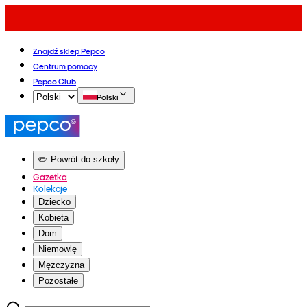
Znajdź sklep Pepco
Centrum pomocy
Pepco Club
Polski
✏️ Powrót do szkoły
Gazetka
Kolekcje
Dziecko
Kobieta
Dom
Niemowlę
Mężczyzna
Pozostałe