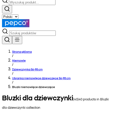
Strona główna
/
Niemowlę
/
Dziewczynka 56-98 cm
/
Ubranka niemowlęce dziewczęce 56-98 cm
/
Bluzki niemowlęce dziewczęce
Bluzki dla dziewczynki
(
40
)
40
products in
Bluzki
dla dziewczynki
collection