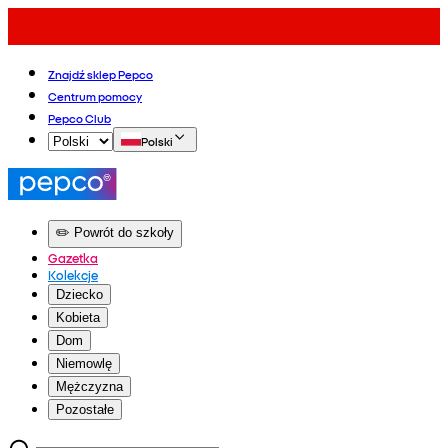
Znajdź sklep Pepco
Centrum pomocy
Pepco Club
Polski
✏️ Powrót do szkoły
Gazetka
Kolekcje
Dziecko
Kobieta
Dom
Niemowlę
Mężczyzna
Pozostałe