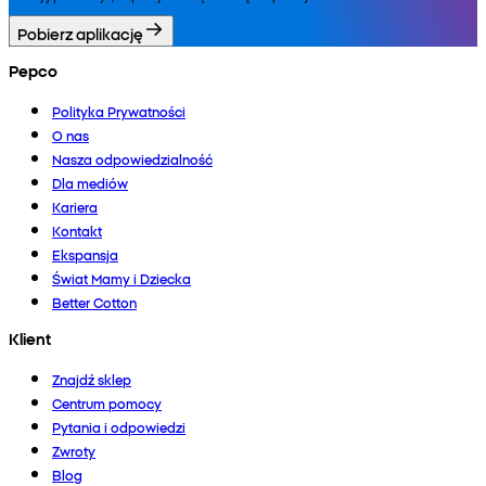
Pobierz aplikację
Pepco
Polityka Prywatności
O nas
Nasza odpowiedzialność
Dla mediów
Kariera
Kontakt
Ekspansja
Świat Mamy i Dziecka
Better Cotton
Klient
Znajdź sklep
Centrum pomocy
Pytania i odpowiedzi
Zwroty
Blog