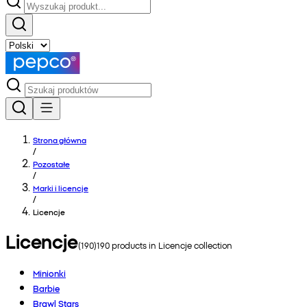
Strona główna
/
Pozostałe
/
Marki i licencje
/
Licencje
Licencje
(
190
)
190
products in
Licencje
collection
Minionki
Barbie
Brawl Stars