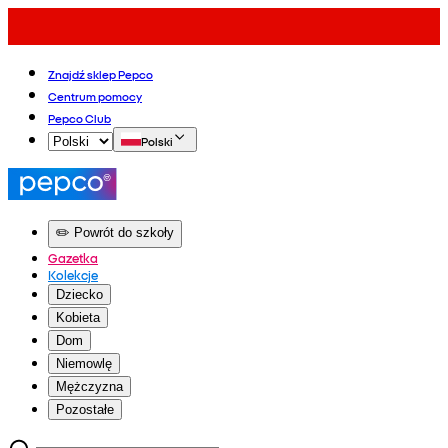
Znajdź sklep Pepco
Centrum pomocy
Pepco Club
Polski
✏️ Powrót do szkoły
Gazetka
Kolekcje
Dziecko
Kobieta
Dom
Niemowlę
Mężczyzna
Pozostałe