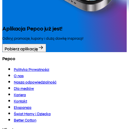
Aplikacja Pepco już jest!
Odkryj promocje, kupony i dużą dawkę inspiracji!
Pobierz aplikację
Pepco
Polityka Prywatności
O nas
Nasza odpowiedzialność
Dla mediów
Kariera
Kontakt
Ekspansja
Świat Mamy i Dziecka
Better Cotton