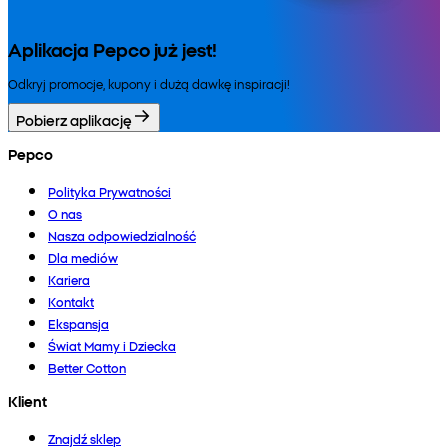
Aplikacja Pepco już jest!
Odkryj promocje, kupony i dużą dawkę inspiracji!
Pobierz aplikację
Pepco
Polityka Prywatności
O nas
Nasza odpowiedzialność
Dla mediów
Kariera
Kontakt
Ekspansja
Świat Mamy i Dziecka
Better Cotton
Klient
Znajdź sklep