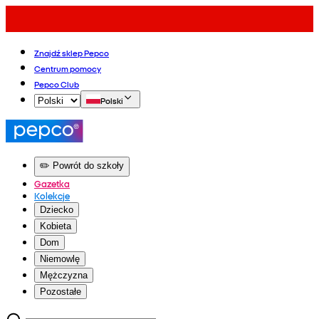
Znajdź sklep Pepco
Centrum pomocy
Pepco Club
Polski
✏️ Powrót do szkoły
Gazetka
Kolekcje
Dziecko
Kobieta
Dom
Niemowlę
Mężczyzna
Pozostałe