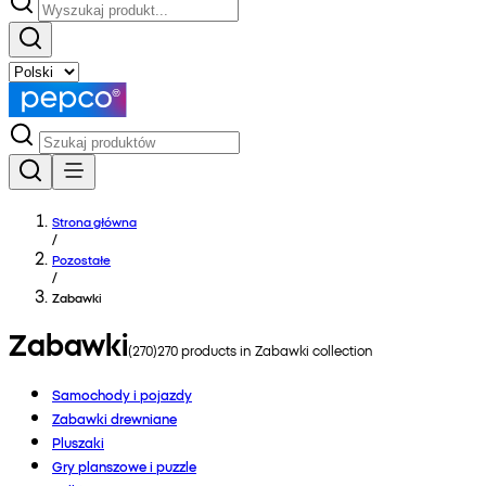
Strona główna
/
Pozostałe
/
Zabawki
Zabawki
(
270
)
270
products in
Zabawki
collection
Samochody i pojazdy
Zabawki drewniane
Pluszaki
Gry planszowe i puzzle