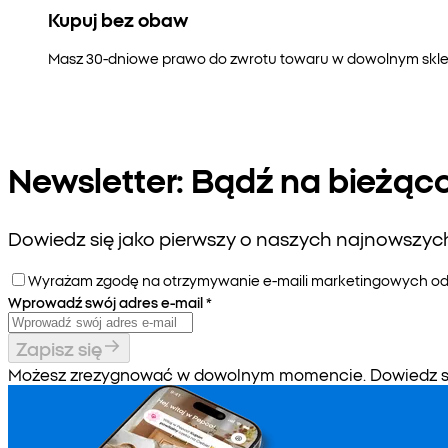
Kupuj bez obaw
Masz 30-dniowe prawo do zwrotu towaru w dowolnym sklepi
Newsletter: Bądź na bieżąc
Dowiedz się jako pierwszy o naszych najnowszych 
Wyrażam zgodę na otrzymywanie e-maili marketingowych od P
Wprowadź swój adres e-mail
*
Zapisz się
Możesz zrezygnować w dowolnym momencie. Dowiedz się