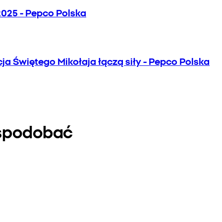
025 - Pepco Polska
ja Świętego Mikołaja łączą siły - Pepco Polska
ę spodobać