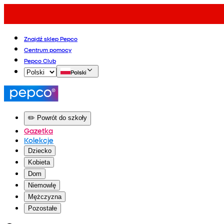
Znajdź sklep Pepco
Centrum pomocy
Pepco Club
Polski
✏️ Powrót do szkoły
Gazetka
Kolekcje
Dziecko
Kobieta
Dom
Niemowlę
Mężczyzna
Pozostałe