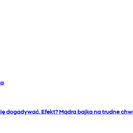
ka
 się dogadywać. Efekt? Mądra bajka na trudne chwi