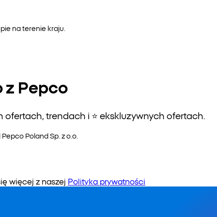
e na terenie kraju.
o z Pepco
ofertach, trendach i ⭐️ ekskluzywnych ofertach.
epco Poland Sp. z o.o.
 więcej z naszej
Polityka prywatności