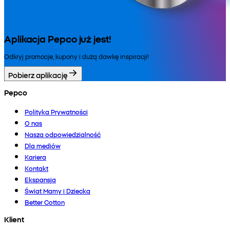
Aplikacja Pepco już jest!
Odkryj promocje, kupony i dużą dawkę inspiracji!
Pobierz aplikację
Pepco
Polityka Prywatności
O nas
Nasza odpowiedzialność
Dla mediów
Kariera
Kontakt
Ekspansja
Świat Mamy i Dziecka
Better Cotton
Klient