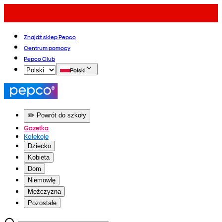
Znajdź sklep Pepco
Centrum pomocy
Pepco Club
Polski
✏️ Powrót do szkoły
Gazetka
Kolekcje
Dziecko
Kobieta
Dom
Niemowlę
Mężczyzna
Pozostałe