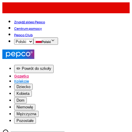
Znajdź sklep Pepco
Centrum pomocy
Pepco Club
Polski
✏️ Powrót do szkoły
Gazetka
Kolekcje
Dziecko
Kobieta
Dom
Niemowlę
Mężczyzna
Pozostałe