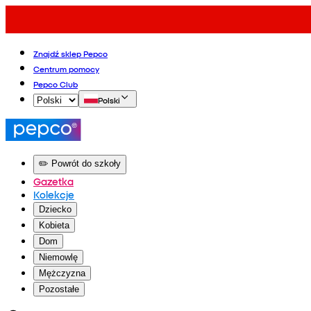
Znajdź sklep Pepco
Centrum pomocy
Pepco Club
Polski
✏️ Powrót do szkoły
Gazetka
Kolekcje
Dziecko
Kobieta
Dom
Niemowlę
Mężczyzna
Pozostałe