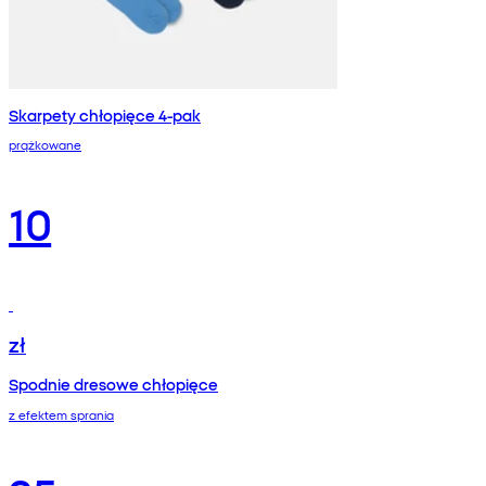
Skarpety chłopięce 4-pak
prążkowane
10
zł
Spodnie dresowe chłopięce
z efektem sprania