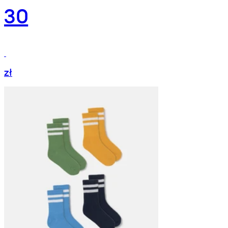
30
zł