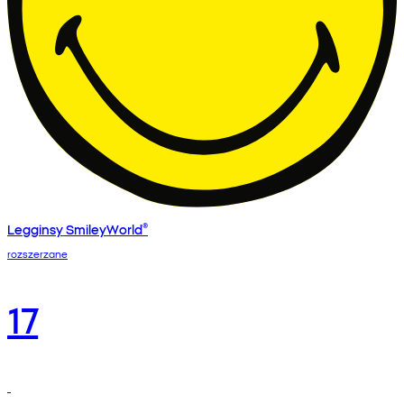
Legginsy SmileyWorld®
rozszerzane
17