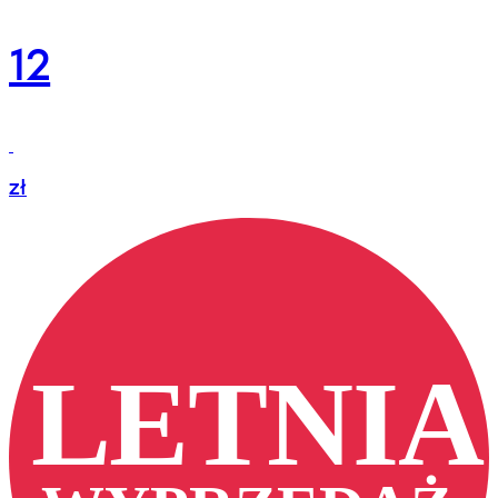
12
zł