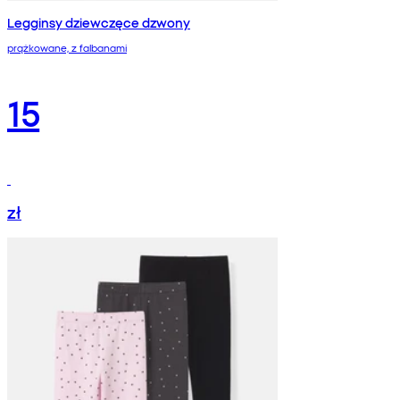
Legginsy dziewczęce dzwony
prążkowane, z falbanami
15
zł