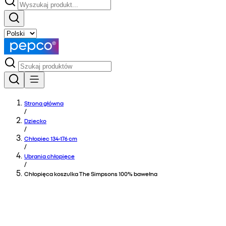
Strona główna
/
Dziecko
/
Chłopiec 134-176 cm
/
Ubrania chłopięce
/
Chłopięca koszulka The Simpsons 100% bawełna