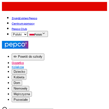
Znajdź sklep Pepco
Centrum pomocy
Pepco Club
Polski
✏️ Powrót do szkoły
Gazetka
Kolekcje
Dziecko
Kobieta
Dom
Niemowlę
Mężczyzna
Pozostałe