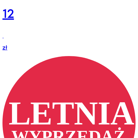
12
zł