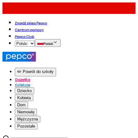
Znajdź sklep Pepco
Centrum pomocy
Pepco Club
Polski
✏️ Powrót do szkoły
Gazetka
Kolekcje
Dziecko
Kobieta
Dom
Niemowlę
Mężczyzna
Pozostałe