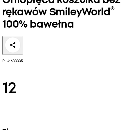
rękawów SmileyWorld®
100% bawełna
PLU: 633335
12
zł