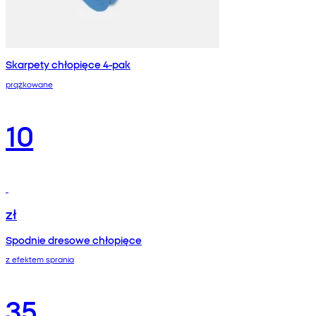
Skarpety chłopięce 4-pak
prążkowane
10
zł
Spodnie dresowe chłopięce
z efektem sprania
35