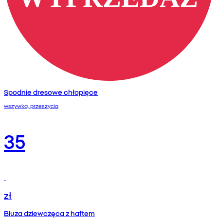
Spodnie dresowe chłopięce
wszywka, przeszycia
35
zł
Bluza dziewczęca z haftem