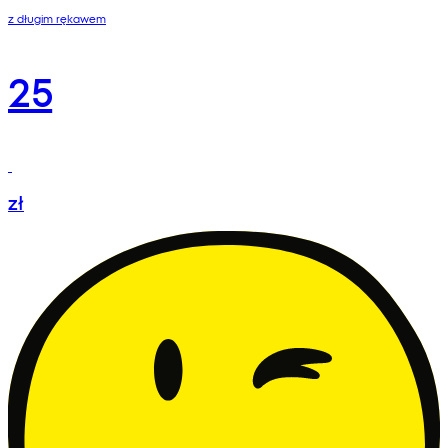
z długim rękawem
25
zł