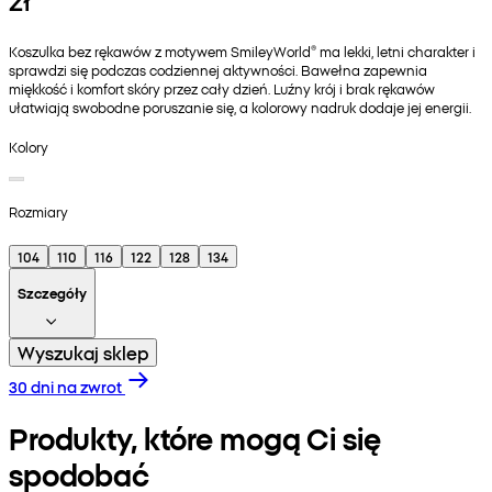
Koszulka bez rękawów z motywem SmileyWorld® ma lekki, letni charakter i
sprawdzi się podczas codziennej aktywności. Bawełna zapewnia
miękkość i komfort skóry przez cały dzień. Luźny krój i brak rękawów
ułatwiają swobodne poruszanie się, a kolorowy nadruk dodaje jej energii.
Kolory
Rozmiary
104
110
116
122
128
134
Szczegóły
Wyszukaj sklep
30 dni na zwrot
Produkty, które mogą Ci się
spodobać