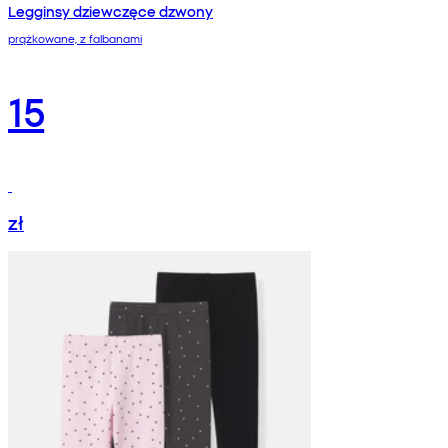
Legginsy dziewczęce dzwony
prążkowane, z falbanami
15
zł