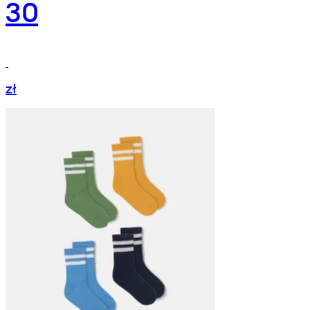
30
zł