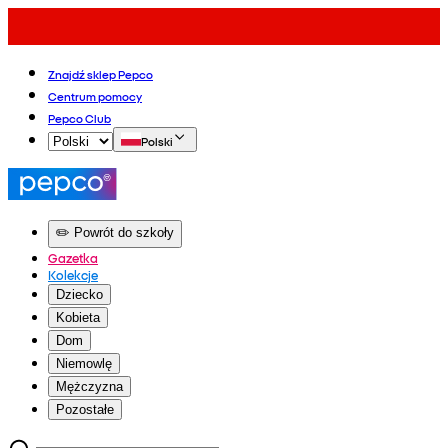
Znajdź sklep Pepco
Centrum pomocy
Pepco Club
Polski
✏️ Powrót do szkoły
Gazetka
Kolekcje
Dziecko
Kobieta
Dom
Niemowlę
Mężczyzna
Pozostałe