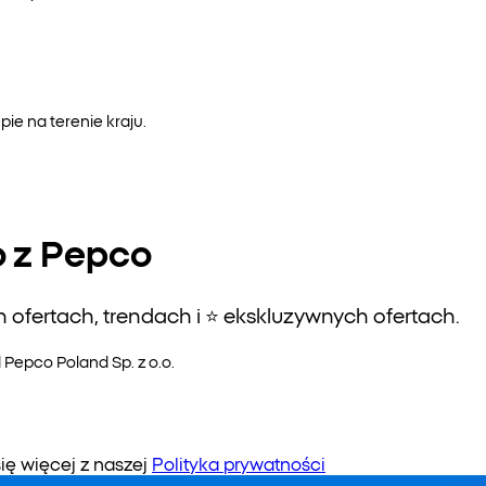
e na terenie kraju.
o z Pepco
ofertach, trendach i ⭐️ ekskluzywnych ofertach.
epco Poland Sp. z o.o.
 więcej z naszej
Polityka prywatności