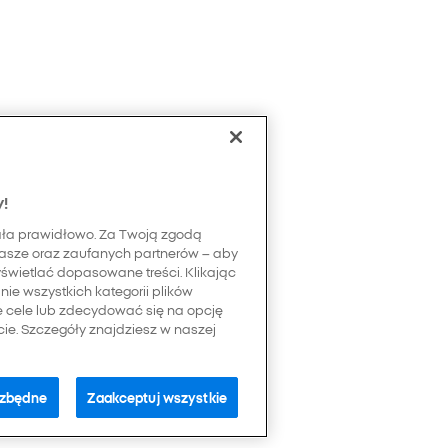
y!
ała prawidłowo. Za Twoją zgodą
asze oraz zaufanych partnerów – aby
yświetlać dopasowane treści. Klikając
ie wszystkich kategorii plików
e cele lub zdecydować się na opcję
e. Szczegóły znajdziesz w naszej
ezbędne
Zaakceptuj wszystkie