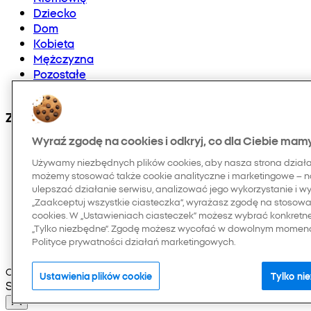
Dziecko
Dom
Kobieta
Mężczyzna
Pozostałe
Doładowania telefonów i E-karty
Znajdź nas na:
Wyraź zgodę na cookies i odkryj, co dla Ciebie mam
Używamy niezbędnych plików cookies, aby nasza strona dział
możemy stosować także cookie analityczne i marketingowe – n
ulepszać działanie serwisu, analizować jego wykorzystanie i w
„Zaakceptuj wszystkie ciasteczka”, wyrażasz zgodę na stosowan
cookies. W „Ustawieniach ciasteczek” możesz wybrać konkretn
„Tylko niezbędne”. Zgodę możesz wycofać w dowolnym momenci
Polityce prywatności działań marketingowych.
Copyright © 2026 Pepco. Wszelkie prawa zastrzeżone
Ustawienia plików cookie
Tylko ni
Selected Language: