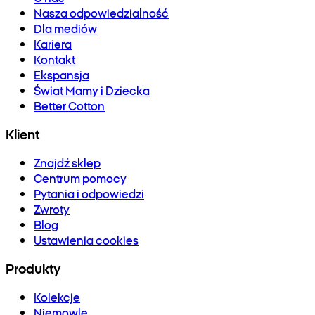
Nasza odpowiedzialność
Dla mediów
Kariera
Kontakt
Ekspansja
Świat Mamy i Dziecka
Better Cotton
Klient
Znajdź sklep
Centrum pomocy
Pytania i odpowiedzi
Zwroty
Blog
Ustawienia cookies
Produkty
Kolekcje
Niemowlę