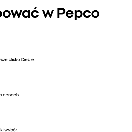
upować w Pepco
ze blisko Ciebie.
ch cenach.
ki wybór.