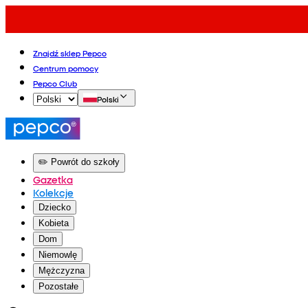
Znajdź sklep Pepco
Centrum pomocy
Pepco Club
Polski
✏️ Powrót do szkoły
Gazetka
Kolekcje
Dziecko
Kobieta
Dom
Niemowlę
Mężczyzna
Pozostałe