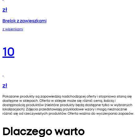
zł
Brelok z zawieszkami
z wisienkami
10
zł
Pokazane produkty są zapowiedzią nadchodzącej oferty i stopniowo staną się
dostępne w sklepach. Oferta w sklepie może się różnić ceną, ilością i
dostępnością produktów (niektóre produkty będą dostępne tylko w wybranych
lokalizacjach). Zdjęcia przedstawiają przykładowe wzory i mogą nieznacznie
różnić się od rzeczywistych produktów. Oferta ważna do wyczerpania zapasów.
Dlaczego warto