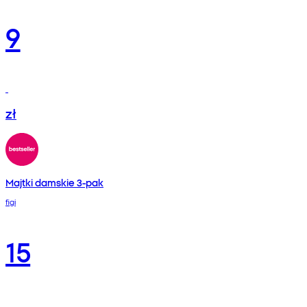
9
zł
Majtki damskie 3-pak
figi
15