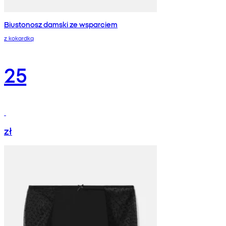
Biustonosz damski ze wsparciem
z kokardką
25
zł