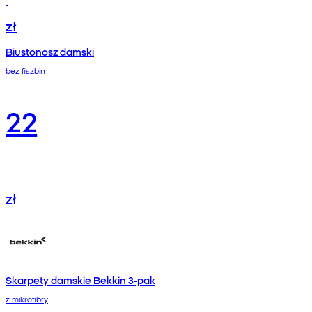
zł
Biustonosz damski
bez fiszbin
22
zł
Skarpety damskie Bekkin 3-pak
z mikrofibry