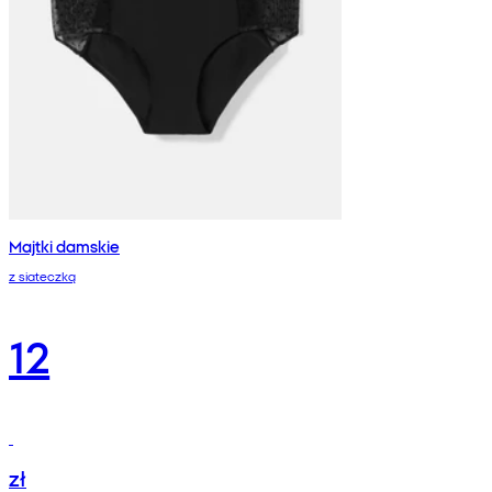
Majtki damskie
z siateczką
12
zł