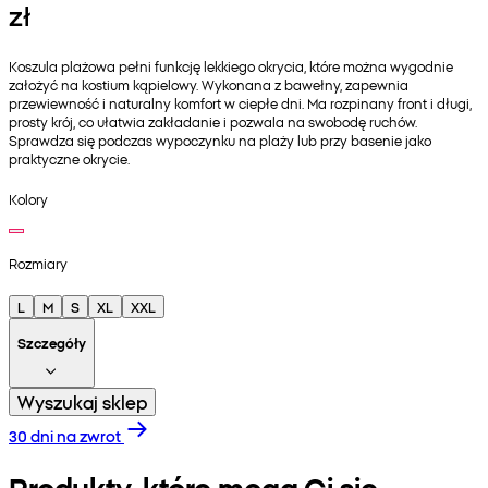
zł
Koszula plażowa pełni funkcję lekkiego okrycia, które można wygodnie
założyć na kostium kąpielowy. Wykonana z bawełny, zapewnia
przewiewność i naturalny komfort w ciepłe dni. Ma rozpinany front i długi,
prosty krój, co ułatwia zakładanie i pozwala na swobodę ruchów.
Sprawdza się podczas wypoczynku na plaży lub przy basenie jako
praktyczne okrycie.
Kolory
Rozmiary
L
M
S
XL
XXL
Szczegóły
Wyszukaj sklep
30 dni na zwrot
Produkty, które mogą Ci się