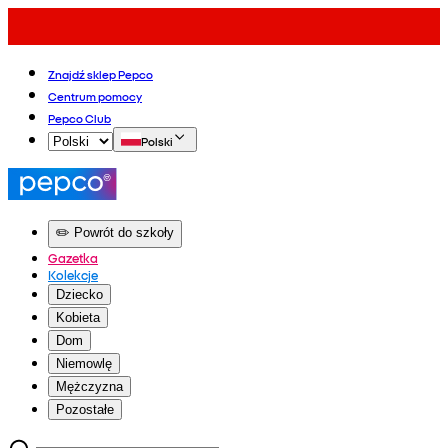
Znajdź sklep Pepco
Centrum pomocy
Pepco Club
Polski
✏️ Powrót do szkoły
Gazetka
Kolekcje
Dziecko
Kobieta
Dom
Niemowlę
Mężczyzna
Pozostałe