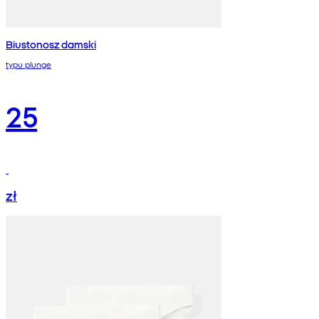
Biustonosz damski
typu plunge
25
zł