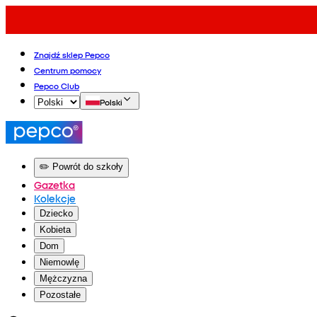
Znajdź sklep Pepco
Centrum pomocy
Pepco Club
Polski
✏️ Powrót do szkoły
Gazetka
Kolekcje
Dziecko
Kobieta
Dom
Niemowlę
Mężczyzna
Pozostałe