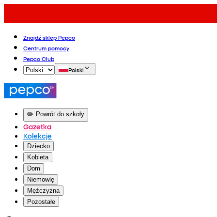
Znajdź sklep Pepco
Centrum pomocy
Pepco Club
Polski
✏️ Powrót do szkoły
Gazetka
Kolekcje
Dziecko
Kobieta
Dom
Niemowlę
Mężczyzna
Pozostałe