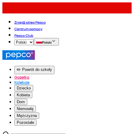
Znajdź sklep Pepco
Centrum pomocy
Pepco Club
Polski
✏️ Powrót do szkoły
Gazetka
Kolekcje
Dziecko
Kobieta
Dom
Niemowlę
Mężczyzna
Pozostałe